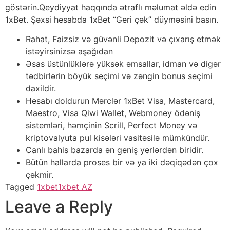
göstərin.Qeydiyyat haqqında ətraflı məlumat əldə edin
1xBet. Şəxsi hesabda 1xBet “Geri çək” düyməsini basın.
Rahat, Faizsiz və güvənli Depozit və çıxarış etmək
istəyirsinizsə aşağıdan
Əsas üstünlüklərə yüksək əmsallar, idman və digər
tədbirlərin böyük seçimi və zəngin bonus seçimi
daxildir.
Hesabı doldurun Mərclər 1xBet Visa, Mastercard,
Maestro, Visa Qiwi Wallet, Webmoney ödəniş
sistemləri, həmçinin Scrill, Perfect Money və
kriptovalyuta pul kisələri vasitəsilə mümkündür.
Canlı bahis bazarda ən geniş yerlərdən biridir.
Bütün hallarda proses bir və ya iki dəqiqədən çox
çəkmir.
Tagged
1xbet
1xbet AZ
Leave a Reply