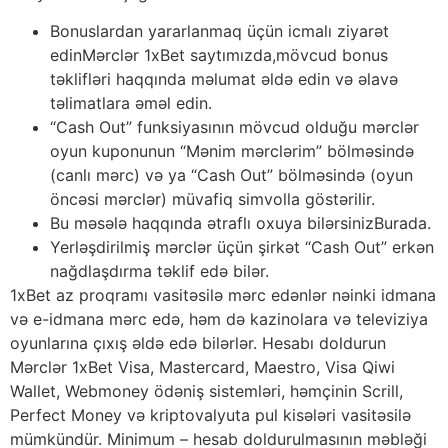
Bonuslardan yararlanmaq üçün icmalı ziyarət
edinMərclər 1xBet saytımızda,mövcud bonus
təklifləri haqqında məlumat əldə edin və əlavə
təlimatlara əməl edin.
“Cash Out” funksiyasının mövcud olduğu mərclər
oyun kuponunun “Mənim mərclərim” bölməsində
(canlı mərc) və ya “Cash Out” bölməsində (oyun
öncəsi mərclər) müvafiq simvolla göstərilir.
Bu məsələ haqqında ətraflı oxuya bilərsinizBurada.
Yerləşdirilmiş mərclər üçün şirkət “Cash Out” erkən
nağdlaşdırma təklif edə bilər.
1xBet az proqramı vasitəsilə mərc edənlər nəinki idmana
və e-idmana mərc edə, həm də kazinolara və televiziya
oyunlarına çıxış əldə edə bilərlər. Hesabı doldurun
Mərclər 1xBet Visa, Mastercard, Maestro, Visa Qiwi
Wallet, Webmoney ödəniş sistemləri, həmçinin Scrill,
Perfect Money və kriptovalyuta pul kisələri vasitəsilə
mümkündür. Minimum – hesab doldurulmasının məbləği