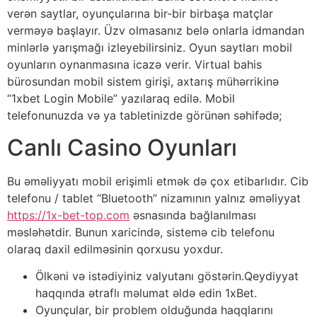
verən saytlar, oyunçularına bir-bir birbaşa matçlar
verməyə başlayır. Üzv olmasanız belə onlarla idmandan
minlərlə yarışmağı izleyebilirsiniz. Oyun saytları mobil
oyunların oynanmasına icazə verir. Virtual bahis
bürosundan mobil sistem girişi, axtarış mühərrikinə
“1xbet Login Mobile” yazılaraq edilə. Mobil
telefonunuzda və ya tabletinizde görünən səhifədə;
Canlı Casino Oyunları
Bu əməliyyatı mobil erişimli etmək də çox etibarlıdır. Cib
telefonu / tablet “Bluetooth” nizamının yalnız əməliyyat
https://1x-bet-top.com
əsnasında bağlanılması
məsləhətdir. Bunun xaricində, sistemə cib telefonu
olaraq daxil edilməsinin qorxusu yoxdur.
Ölkəni və istədiyiniz valyutanı göstərin.Qeydiyyat
haqqında ətraflı məlumat əldə edin 1xBet.
Oyunçular, bir problem olduğunda haqqlarını