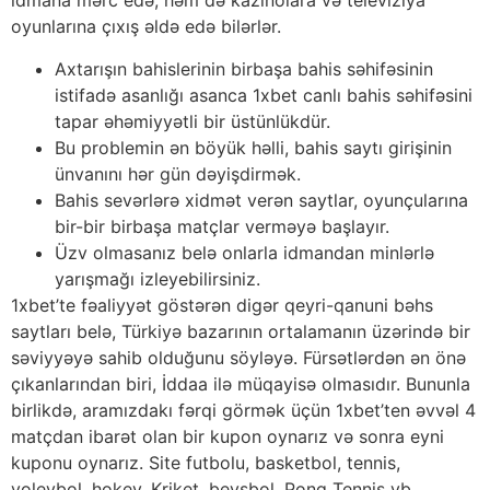
idmana mərc edə, həm də kazinolara və televiziya
oyunlarına çıxış əldə edə bilərlər.
Axtarışın bahislerinin birbaşa bahis səhifəsinin
istifadə asanlığı asanca 1xbet canlı bahis səhifəsini
tapar əhəmiyyətli bir üstünlükdür.
Bu problemin ən böyük həlli, bahis saytı girişinin
ünvanını hər gün dəyişdirmək.
Bahis sevərlərə xidmət verən saytlar, oyunçularına
bir-bir birbaşa matçlar verməyə başlayır.
Üzv olmasanız belə onlarla idmandan minlərlə
yarışmağı izleyebilirsiniz.
1xbet’te fəaliyyət göstərən digər qeyri-qanuni bəhs
saytları belə, Türkiyə bazarının ortalamanın üzərində bir
səviyyəyə sahib olduğunu söyləyə. Fürsətlərdən ən önə
çıkanlarından biri, İddaa ilə müqayisə olmasıdır. Bununla
birlikdə, aramızdakı fərqi görmək üçün 1xbet’ten əvvəl 4
matçdan ibarət olan bir kupon oynarız və sonra eyni
kuponu oynarız. Site futbolu, basketbol, tennis,
voleybol, hokey, Kriket, beysbol, Pong Tennis vb.