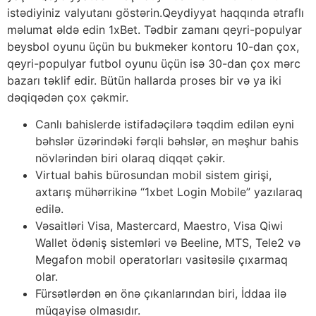
istədiyiniz valyutanı göstərin.Qeydiyyat haqqında ətraflı
məlumat əldə edin 1xBet. Tədbir zamanı qeyri-populyar
beysbol oyunu üçün bu bukmeker kontoru 10-dan çox,
qeyri-populyar futbol oyunu üçün isə 30-dan çox mərc
bazarı təklif edir. Bütün hallarda proses bir və ya iki
dəqiqədən çox çəkmir.
Canlı bahislerde istifadəçilərə təqdim edilən eyni
bəhslər üzərindəki fərqli bəhslər, ən məşhur bahis
növlərindən biri olaraq diqqət çəkir.
Virtual bahis bürosundan mobil sistem girişi,
axtarış mühərrikinə “1xbet Login Mobile” yazılaraq
edilə.
Vəsaitləri Visa, Mastercard, Maestro, Visa Qiwi
Wallet ödəniş sistemləri və Beeline, MTS, Tele2 və
Megafon mobil operatorları vasitəsilə çıxarmaq
olar.
Fürsətlərdən ən önə çıkanlarından biri, İddaa ilə
müqayisə olmasıdır.