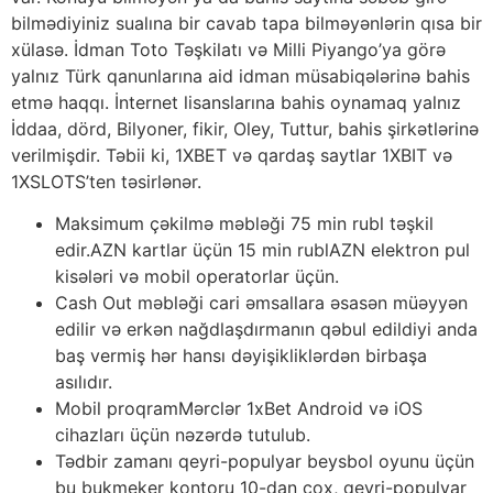
bilmədiyiniz sualına bir cavab tapa bilməyənlərin qısa bir
xülasə. İdman Toto Təşkilatı və Milli Piyango’ya görə
yalnız Türk qanunlarına aid idman müsabiqələrinə bahis
etmə haqqı. İnternet lisanslarına bahis oynamaq yalnız
İddaa, dörd, Bilyoner, fikir, Oley, Tuttur, bahis şirkətlərinə
verilmişdir. Təbii ki, 1XBET və qardaş saytlar 1XBIT və
1XSLOTS’ten təsirlənər.
Maksimum çəkilmə məbləği 75 min rubl təşkil
edir.AZN kartlar üçün 15 min rublAZN elektron pul
kisələri və mobil operatorlar üçün.
Cash Out məbləği cari əmsallara əsasən müəyyən
edilir və erkən nağdlaşdırmanın qəbul edildiyi anda
baş vermiş hər hansı dəyişikliklərdən birbaşa
asılıdır.
Mobil proqramMərclər 1xBet Android və iOS
cihazları üçün nəzərdə tutulub.
Tədbir zamanı qeyri-populyar beysbol oyunu üçün
bu bukmeker kontoru 10-dan çox, qeyri-populyar