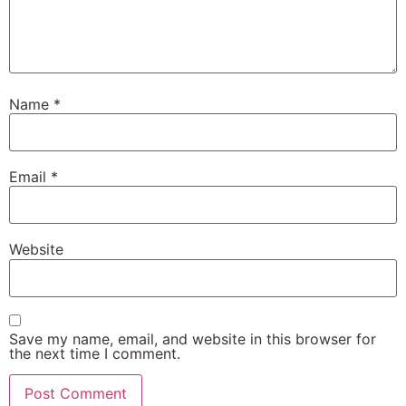
Name
*
Email
*
Website
Save my name, email, and website in this browser for
the next time I comment.