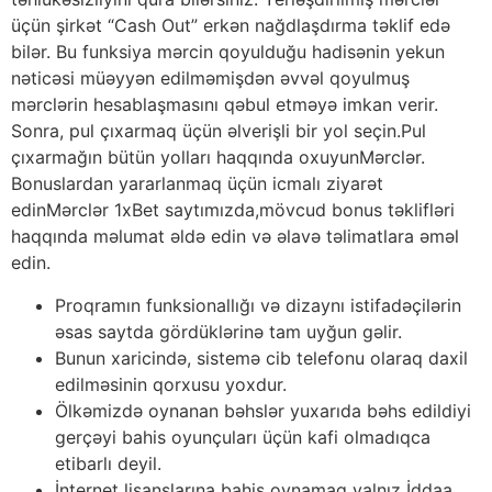
üçün şirkət “Cash Out” erkən nağdlaşdırma təklif edə
bilər. Bu funksiya mərcin qoyulduğu hadisənin yekun
nəticəsi müəyyən edilməmişdən əvvəl qoyulmuş
mərclərin hesablaşmasını qəbul etməyə imkan verir.
Sonra, pul çıxarmaq üçün əlverişli bir yol seçin.Pul
çıxarmağın bütün yolları haqqında oxuyunMərclər.
Bonuslardan yararlanmaq üçün icmalı ziyarət
edinMərclər 1xBet saytımızda,mövcud bonus təklifləri
haqqında məlumat əldə edin və əlavə təlimatlara əməl
edin.
Proqramın funksionallığı və dizaynı istifadəçilərin
əsas saytda gördüklərinə tam uyğun gəlir.
Bunun xaricində, sistemə cib telefonu olaraq daxil
edilməsinin qorxusu yoxdur.
Ölkəmizdə oynanan bəhslər yuxarıda bəhs edildiyi
gerçəyi bahis oyunçuları üçün kafi olmadıqca
etibarlı deyil.
İnternet lisanslarına bahis oynamaq yalnız İddaa,