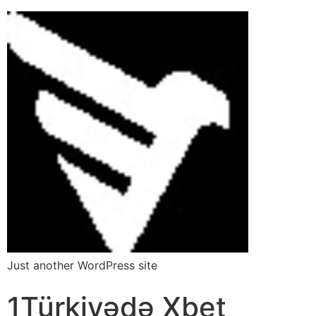
Just another WordPress site
1Türkiyədə Xbet