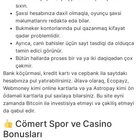
sıxın.
Şəxsi hesabınıza daxil olmaqla, oyunçu şəxsi
məlumatlarını redaktə edə bilər.
Bukmeker kontorlarında pul qazanmaq kifayət
qədər problemlidir.
Ayrıca, canlı bahisler üçün sayt təsdiqi da olduqca
təmin edici görünür.
Bütün hallarda proses bir və ya iki dəqiqədən çox
çəkmir.
Bank köçürməsi, kredit kartı və cepbank ilə saytdakı
hesabınıza pul yatırabilirsiniz. Əlavə olaraq, Ecopayz,
Webmoney kimi online kartlarla və ya Astropay kimi ön
ödəməli kartlarla pul saxlaya bilərsiniz. Bu site eyni
zamanda Bitcoin ilə investisiya etməyi və çəkiliş etməyi
da qəbul edir.
Cömert Spor ve Casino
Bonusları