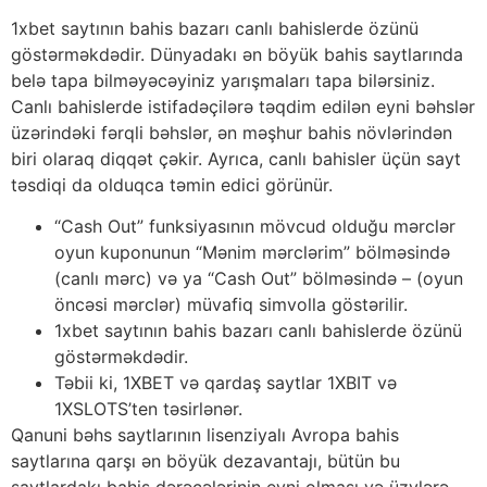
1xbet saytının bahis bazarı canlı bahislerde özünü
göstərməkdədir. Dünyadakı ən böyük bahis saytlarında
belə tapa bilməyəcəyiniz yarışmaları tapa bilərsiniz.
Canlı bahislerde istifadəçilərə təqdim edilən eyni bəhslər
üzərindəki fərqli bəhslər, ən məşhur bahis növlərindən
biri olaraq diqqət çəkir. Ayrıca, canlı bahisler üçün sayt
təsdiqi da olduqca təmin edici görünür.
“Cash Out” funksiyasının mövcud olduğu mərclər
oyun kuponunun “Mənim mərclərim” bölməsində
(canlı mərc) və ya “Cash Out” bölməsində – (oyun
öncəsi mərclər) müvafiq simvolla göstərilir.
1xbet saytının bahis bazarı canlı bahislerde özünü
göstərməkdədir.
Təbii ki, 1XBET və qardaş saytlar 1XBIT və
1XSLOTS’ten təsirlənər.
Qanuni bəhs saytlarının lisenziyalı Avropa bahis
saytlarına qarşı ən böyük dezavantajı, bütün bu