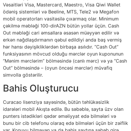
Vəsaitləri Visa, Mastercard, Maestro, Visa Qiwi Wallet
ödəniş sistemləri və Beeline, MTS, Tele2 və Megafon
mobil operatorları vasitəsilə çıxarmaq olar. Minimum
çəkilmə məbləği 100-dirAZN bütün yollar üçün. Cash
Out məbləği cari əmsallara əsasən müəyyən edilir və
erkən nağdlaşdırmanın qəbul edildiyi anda baş vermiş
hər hansı dəyişikliklərdən birbaşa asılıdır. “Cash Out”
funksiyasının mövcud olduğu mərclər oyun kuponunun
“Mənim mərclərim” bölməsində (canlı mərc) və ya “Cash
Out” bölməsində – (oyun öncəsi mərclər) müvafiq
simvolla göstərilir.
Bahis Oluşturucu
Curacao lisenziya sayəsində, bütün təhlükəsizlik
idarələri mobil Akışta edilə. Bu səbəblə, sayta üzv olan
punters istədikləri qədər əməliyyat edə bilmələri və
bunu bir cib telefonu olaraq edə bilmələri üçün bir zəiflik
var. Konuyu bilməyən ya da bahis saytına səbəb girə