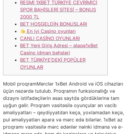
RESMİ 1XBET TÜRKİYE ÇEVRİMİÇİ
SPOR BAHİSLERİ SİTESİ – BONUS
2000 TL
BET HOŞGELDİN BONUSLARI
En iyi Casino oyunları
CANLI CASİNO OYUNLARI
BET Yeni Giriş Adresi – əlaqə1xBet
Casino idman bəhsləri
BET TÜRKİYE’DEKİ POPÜLER
OYUNLAR
Mobil proqramMərclər 1xBet Android və iOS cihazları
üçün nəzərdə tutulub. Proqramın funksionallığı və
dizaynı istifadəçilərin əsas saytda gördüklərinə tam
uyğun gəlir. Proqram vasitəsilə oyunçular ən vacib
əməliyyatları – qeydiyyatdan keçə, yoxlamadan keçə,
pul əməliyyatları apara və mərc edə bilərlər. 1xBet az
proqramı vasitəsilə mərc edənlər nəinki idmana və e-