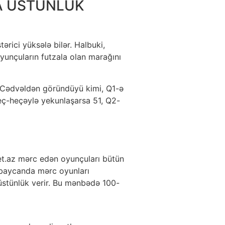
A ÜSTÜNLÜK
ərici yüksələ bilər. Halbuki,
yunçuların futzala olan marağını
. Cədvəldən göründüyü kimi, Q1-ə
heç-heçəylə yekunlaşarsa 51, Q2-
et.az mərc edən oyunçuları bütün
ərbaycanda mərc oyunları
 üstünlük verir. Bu mənbədə 100-