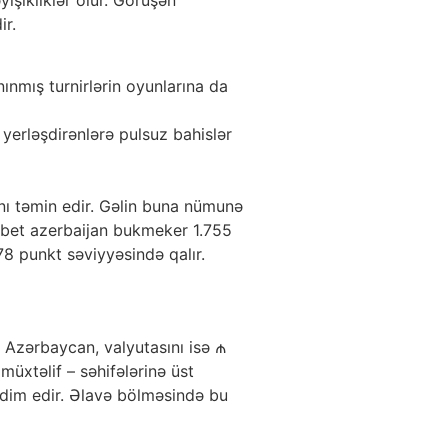
şikliklər olur. Görüşən
ir.
nmış turnirlərin oyunlarına da
yerləşdirənlərə pulsuz bahislər
nı təmin edir. Gəlin buna nümunə
xbet azerbaijan bukmeker 1.755
.78 punkt səviyyəsində qalır.
 Azərbaycan, valyutasını isə ₼
müxtəlif – səhifələrinə üst
qdim edir. Əlavə bölməsində bu