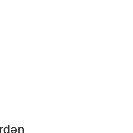
ərdən