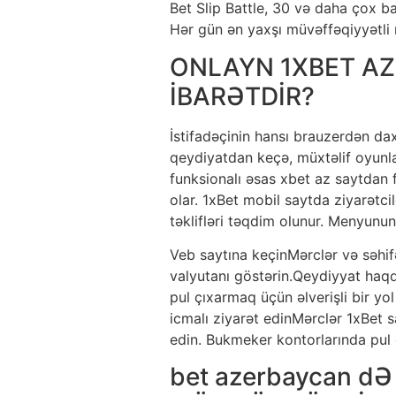
Bet Slip Battle, 30 və daha çox b
Hər gün ən yaxşı müvəffəqiyyətli 
ONLAYN 1XBET AZ
İBARƏTDİR?
İstifadəçinin hansı brauzerdən da
qeydiyatdan keçə, müxtəlif oyunlar
funksionalı əsas xbet az saytdan
olar. 1xBet mobil saytda ziyarətci
təklifləri təqdim olunur. Menyunun 
Veb saytına keçinMərclər və səhif
valyutanı göstərin.Qeydiyyat haqq
pul çıxarmaq üçün əlverişli bir y
icmalı ziyarət edinMərclər 1xBet 
edin. Bukmeker kontorlarında pul
bet azerbaycan 