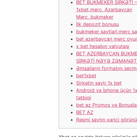
BET BUKMEKER ŞİRKƏTİ – 
1xbet merc, Azərbaycan
Mərc, bukmeker
İlk depozit bonusu
bukmeker saytlari,merc say
bet azerbaycan merc oyun
x bet hesabın valyutası
BET AZERBAYCAN BUKM
ŞİRKƏTİ NƏYƏ ZƏMANƏT
Əmsalların formatını seçm
bet1xbet
Şirkətin saytı 1x bet
Android və İphone üçün 1
tətbiqi
bet az Promos və Bonusla
BET AZ
Rəsmi saytın xarici görün