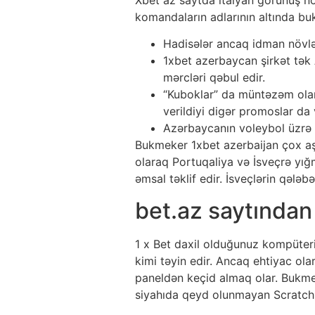
Xbet az saytda italyan görünüş nö
komandaların adlarının altında bu
Hadisələr ancaq idman növlər
1xbet azerbaycan şirkət tək 
mərcləri qəbul edir.
“Kuboklar” da müntəzəm olara
verildiyi digər promoslar da 
Azərbaycanın voleybol üzrə 
Bukmeker 1xbet azerbaijan çox aşa
olaraq Portuqaliya və İsveçrə yı
əmsal təklif edir. İsveçlərin qələb
bet.az saytından
1 x Bet daxil olduğunuz kompüteri
kimi təyin edir. Ancaq ehtiyac olar
paneldən keçid almaq olar. Bukmek
siyahıda qeyd olunmayan Scratch