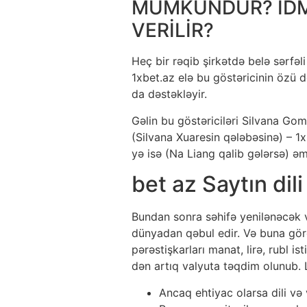
MÜMKÜNDÜR? İDM
VERİLİR?
Heç bir rəqib şirkətdə belə sərfəl
1xbet.az elə bu göstəricinin özü 
da dəstəkləyir.
Gəlin bu göstəriciləri Silvana Go
(Silvana Xuaresin qələbəsinə) – 1x
yə isə (Na Liang qalib gələrsə) əm
bet az Saytın dili
Bundan sonra səhifə yenilənəcək 
dünyadan qəbul edir. Və buna görə
pərəstişkarları manat, lirə, rubl
dən artıq valyuta təqdim olunub.
Ancaq ehtiyac olarsa dili və