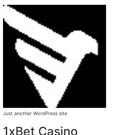
Just another WordPress site
1xBet Casino