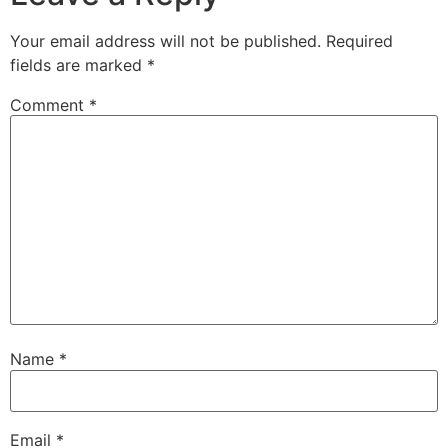
Your email address will not be published.
Required
fields are marked
*
Comment
*
Name
*
Email
*