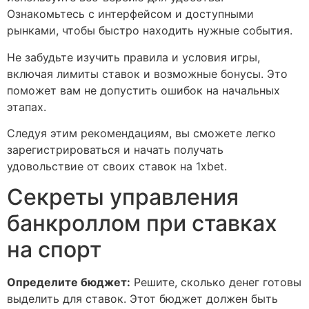
Ознакомьтесь с интерфейсом и доступными
рынками, чтобы быстро находить нужные события.
Не забудьте изучить правила и условия игры,
включая лимиты ставок и возможные бонусы. Это
поможет вам не допустить ошибок на начальных
этапах.
Следуя этим рекомендациям, вы сможете легко
зарегистрироваться и начать получать
удовольствие от своих ставок на 1xbet.
Секреты управления
банкроллом при ставках
на спорт
Определите бюджет:
Решите, сколько денег готовы
выделить для ставок. Этот бюджет должен быть