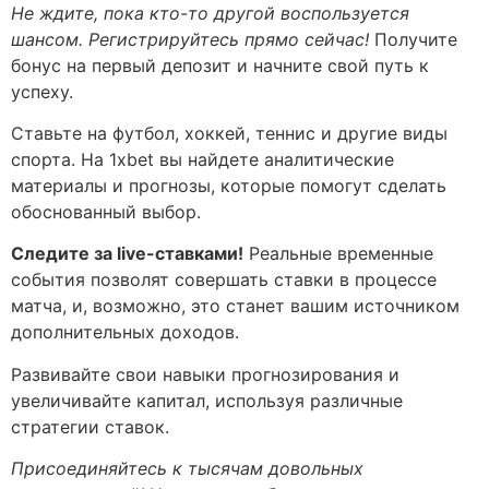
Не ждите, пока кто-то другой воспользуется
шансом. Регистрируйтесь прямо сейчас!
Получите
бонус на первый депозит и начните свой путь к
успеху.
Ставьте на футбол, хоккей, теннис и другие виды
спорта. На 1xbet вы найдете аналитические
материалы и прогнозы, которые помогут сделать
обоснованный выбор.
Следите за live-ставками!
Реальные временные
события позволят совершать ставки в процессе
матча, и, возможно, это станет вашим источником
дополнительных доходов.
Развивайте свои навыки прогнозирования и
увеличивайте капитал, используя различные
стратегии ставок.
Присоединяйтесь к тысячам довольных