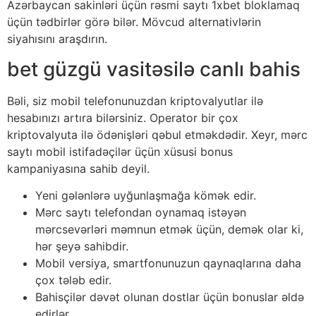
Azərbaycan sakinləri üçün rəsmi saytı 1xbet bloklamaq
üçün tədbirlər görə bilər. Mövcud alternativlərin
siyahısını araşdırın.
bet güzgü vasitəsilə canlı bahis
Bəli, siz mobil telefonunuzdan kriptovalyutlar ilə
hesabınızı artıra bilərsiniz. Operator bir çox
kriptovalyuta ilə ödənişləri qəbul etməkdədir. Xeyr, mərc
saytı mobil istifadəçilər üçün xüsusi bonus
kampaniyasına sahib deyil.
Yeni gələnlərə uyğunlaşmağa kömək edir.
Mərc saytı telefondan oynamaq istəyən
mərcsevərləri məmnun etmək üçün, demək olar ki,
hər şeyə sahibdir.
Mobil versiya, smartfonunuzun qaynaqlarına daha
çox tələb edir.
Bahisçilər dəvət olunan dostlar üçün bonuslar əldə
edirlər.