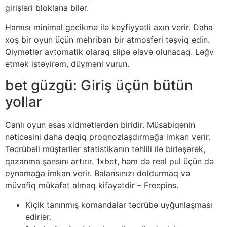
girişləri bloklana bilər.
Hamısı minimal gecikmə ilə keyfiyyətli axın verir. Daha
xoş bir oyun üçün mehriban bir atmosferi təşviq edin.
Qiymətlər avtomatik olaraq slipə əlavə olunacaq. Ləğv
etmək istəyirəm, düyməni vurun.
bet güzgü: Giriş üçün bütün
yollar
Canlı oyun əsas xidmətlərdən biridir. Müsabiqənin
nəticəsini daha dəqiq proqnozlaşdırmağa imkan verir.
Təcrübəli müştərilər statistikanın təhlili ilə birləşərək,
qazanma şansını artırır. 1xbet, həm də real pul üçün də
oynamağa imkan verir. Balansınızı doldurmaq və
müvafiq mükafat almaq kifayətdir – Freepins.
Kiçik tanınmış komandalar təcrübə uyğunlaşması
edirlər.