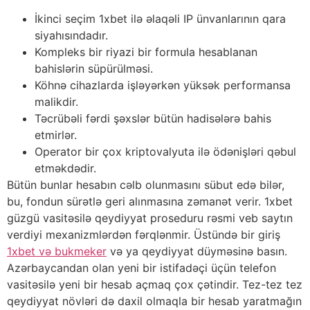
İkinci seçim 1xbet ilə əlaqəli IP ünvanlarının qara
siyahısındadır.
Kompleks bir riyazi bir formula hesablanan
bahislərin süpürülməsi.
Köhnə cihazlarda işləyərkən yüksək performansa
malikdir.
Təcrübəli fərdi şəxslər bütün hadisələrə bahis
etmirlər.
Operator bir çox kriptovalyuta ilə ödənişləri qəbul
etməkdədir.
Bütün bunlar hesabın cəlb olunmasını sübut edə bilər,
bu, fondun sürətlə geri alınmasına zəmanət verir. 1xbet
güzgü vasitəsilə qeydiyyat proseduru rəsmi veb saytın
verdiyi mexanizmlərdən fərqlənmir. Üstündə bir giriş
1xbet və bukmeker
və ya qeydiyyat düyməsinə basın.
Azərbaycandan olan yeni bir istifadəçi üçün telefon
vasitəsilə yeni bir hesab açmaq çox çətindir. Tez-tez tez
qeydiyyat növləri də daxil olmaqla bir hesab yaratmağın