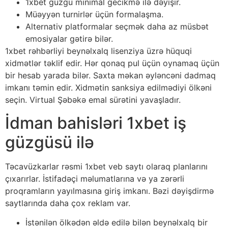
1xbet güzgü minimal gecikmə ilə dəyişir.
Müəyyən turnirlər üçün formalaşma.
Alternativ platformalar seçmək daha az müsbət
emosiyalar gətirə bilər.
1xbet rəhbərliyi beynəlxalq lisenziya üzrə hüquqi
xidmətlər təklif edir. Hər qonaq pul üçün oynamaq üçün
bir hesab yarada bilər. Saxta məkan əyləncəni dadmaq
imkanı təmin edir. Xidmətin sanksiya edilmədiyi ölkəni
seçin. Virtual Şəbəkə emal sürətini yavaşladır.
İdman bahisləri 1xbet iş
güzgüsü ilə
Təcavüzkarlar rəsmi 1xbet veb saytı olaraq planlarını
çıxarırlar. İstifadəçi məlumatlarına və ya zərərli
proqramların yayılmasına giriş imkanı. Bəzi dəyişdirmə
saytlarında daha çox reklam var.
İstənilən ölkədən əldə edilə bilən beynəlxalq bir