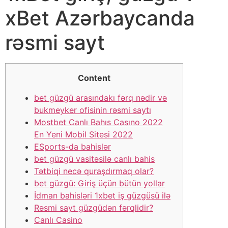
xBet Azərbaycanda
rəsmi sayt
Content
bet güzgü arasındakı fərq nədir və
bukmeyker ofisinin rəsmi saytı
Mostbet Canlı Bahıs Casıno 2022
En Yeni Mobil Sitesi 2022
ESports-da bahislər
bet güzgü vasitəsilə canlı bahis
Tətbiqi necə quraşdırmaq olar?
bet güzgü: Giriş üçün bütün yollar
İdman bahisləri 1xbet iş güzgüsü ilə
Rəsmi sayt güzgüdən fərqlidir?
Canlı Casino