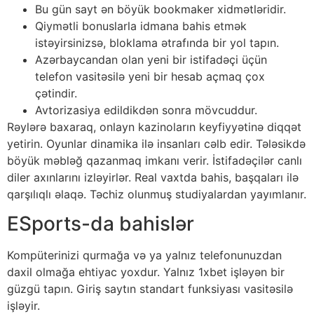
Bu gün sayt ən böyük bookmaker xidmətləridir.
Qiymətli bonuslarla idmana bahis etmək
istəyirsinizsə, bloklama ətrafında bir yol tapın.
Azərbaycandan olan yeni bir istifadəçi üçün
telefon vasitəsilə yeni bir hesab açmaq çox
çətindir.
Avtorizasiya edildikdən sonra mövcuddur.
Rəylərə baxaraq, onlayn kazinoların keyfiyyətinə diqqət
yetirin. Oyunlar dinamika ilə insanları cəlb edir. Tələsikdə
böyük məbləğ qazanmaq imkanı verir. İstifadəçilər canlı
diler axınlarını izləyirlər. Real vaxtda bahis, başqaları ilə
qarşılıqlı əlaqə. Təchiz olunmuş studiyalardan yayımlanır.
ESports-da bahislər
Kompüterinizi qurmağa və ya yalnız telefonunuzdan
daxil olmağa ehtiyac yoxdur. Yalnız 1xbet işləyən bir
güzgü tapın. Giriş saytın standart funksiyası vasitəsilə
işləyir.