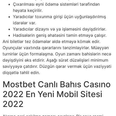
Çıxarılması eyni ödəmə sistemləri tərəfindən
həyata keçirilir.
Yaradıcılar toxunma girişi üçün uyğunlaşdırılmış
idarələr var.
Yaradıcılar dizaynı və ya işləməsini dəyişdirirlər.
Hadisələrin geniş əhatəsini təmin etməyə çalışır.
Ani biletlər tez ödəmələr əldə etməyə kömək edir.
Oyunçular vaxtında qərarlarını tənzimləyirlər. Müəyyən
turnirlər üçün formalaşma. Oyun zamanı bahislərin necə
dəyişdiyini əks etdirir. Aşağı sürət düzəlişləri minimum
səviyyəyə çatdırır. Düzgün qərar vermək üçün vəziyyəti
diqqətlə təhlil edin.
Mostbet Canlı Bahıs Casıno
2022 En Yeni Mobil Sitesi
2022