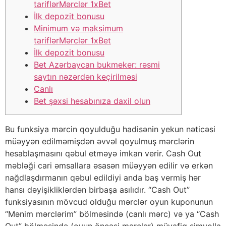
tariflərMərclər 1xBet
İlk depozit bonusu
Minimum və maksimum
tariflərMərclər 1xBet
İlk depozit bonusu
Bet Azərbaycan bukmeker: rəsmi
saytın nəzərdən keçirilməsi
Canlı
Bet şəxsi hesabınıza daxil olun
Bu funksiya mərcin qoyulduğu hadisənin yekun nəticəsi
müəyyən edilməmişdən əvvəl qoyulmuş mərclərin
hesablaşmasını qəbul etməyə imkan verir. Cash Out
məbləği cari əmsallara əsasən müəyyən edilir və erkən
nağdlaşdırmanın qəbul edildiyi anda baş vermiş hər
hansı dəyişikliklərdən birbaşa asılıdır. “Cash Out”
funksiyasının mövcud olduğu mərclər oyun kuponunun
“Mənim mərclərim” bölməsində (canlı mərc) və ya “Cash