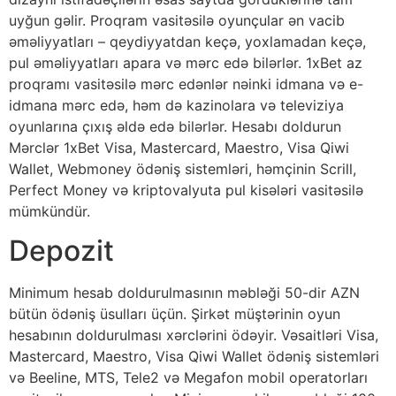
uyğun gəlir. Proqram vasitəsilə oyunçular ən vacib
əməliyyatları – qeydiyyatdan keçə, yoxlamadan keçə,
pul əməliyyatları apara və mərc edə bilərlər. 1xBet az
proqramı vasitəsilə mərc edənlər nəinki idmana və e-
idmana mərc edə, həm də kazinolara və televiziya
oyunlarına çıxış əldə edə bilərlər. Hesabı doldurun
Mərclər 1xBet Visa, Mastercard, Maestro, Visa Qiwi
Wallet, Webmoney ödəniş sistemləri, həmçinin Scrill,
Perfect Money və kriptovalyuta pul kisələri vasitəsilə
mümkündür.
Depozit
Minimum hesab doldurulmasının məbləği 50-dir AZN
bütün ödəniş üsulları üçün. Şirkət müştərinin oyun
hesabının doldurulması xərclərini ödəyir. Vəsaitləri Visa,
Mastercard, Maestro, Visa Qiwi Wallet ödəniş sistemləri
və Beeline, MTS, Tele2 və Megafon mobil operatorları