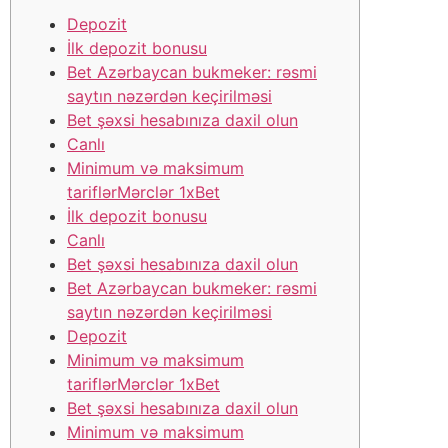
Depozit
İlk depozit bonusu
Bet Azərbaycan bukmeker: rəsmi
saytın nəzərdən keçirilməsi
Bet şəxsi hesabınıza daxil olun
Canlı
Minimum və maksimum
tariflərMərclər 1xBet
İlk depozit bonusu
Canlı
Bet şəxsi hesabınıza daxil olun
Bet Azərbaycan bukmeker: rəsmi
saytın nəzərdən keçirilməsi
Depozit
Minimum və maksimum
tariflərMərclər 1xBet
Bet şəxsi hesabınıza daxil olun
Minimum və maksimum