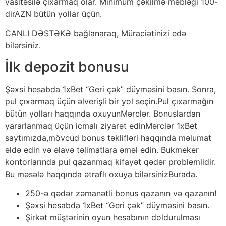
vasitəsilə çıxarmaq olar. Minimum çəkilmə məbləği 100-
dirAZN bütün yollar üçün.
CANLI DƏSTƏKƏ bağlanaraq, Müraciətinizi edə
bilərsiniz.
İlk depozit bonusu
Şəxsi hesabda 1xBet “Geri çək” düyməsini basın. Sonra,
pul çıxarmaq üçün əlverişli bir yol seçin.Pul çıxarmağın
bütün yolları haqqında oxuyunMərclər. Bonuslardan
yararlanmaq üçün icmalı ziyarət edinMərclər 1xBet
saytımızda,mövcud bonus təklifləri haqqında məlumat
əldə edin və əlavə təlimatlara əməl edin. Bukmeker
kontorlarında pul qazanmaq kifayət qədər problemlidir.
Bu məsələ haqqında ətraflı oxuya bilərsinizBurada.
250-ə qədər zəmanətli bonus qazanın və qazanın!
Şəxsi hesabda 1xBet “Geri çək” düyməsini basın.
Şirkət müştərinin oyun hesabının doldurulması