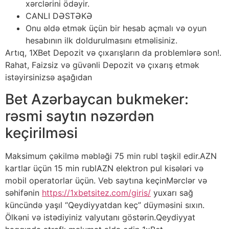
xərclərini ödəyir.
CANLI DƏSTƏKƏ
Onu əldə etmək üçün bir hesab açmalı və oyun
hesabının ilk doldurulmasını etməlisiniz.
Artıq, 1XBet Depozit və çıxarışların da problemlərə son!.
Rahat, Faizsiz və güvənli Depozit və çıxarış etmək
istəyirsinizsə aşağıdan
Bet Azərbaycan bukmeker:
rəsmi saytın nəzərdən
keçirilməsi
Maksimum çəkilmə məbləği 75 min rubl təşkil edir.AZN
kartlar üçün 15 min rublAZN elektron pul kisələri və
mobil operatorlar üçün. Veb saytına keçinMərclər və
səhifənin
https://1xbetsitez.com/giris/
yuxarı sağ
küncündə yaşıl “Qeydiyyatdan keç” düyməsini sıxın.
Ölkəni və istədiyiniz valyutanı göstərin.Qeydiyyat