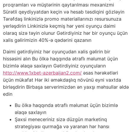
proqramları və müştərinin qaytarılması mexanizmi
Sürətli qeydiyyatdan keçin və hesab təsdiqini gözləyin
Tərəfdaş linkinizlə promo materiallarınızı resursunuza
yerləşdirin Linkinizlə keçmiş hər yeni oyunçu daimi
olaraq sizə təyin olunur Gətirdiyiniz hər bir oyunçu üçün
xalis gəlirimizin 40%-ə qədərini qazanın
Daimi gətirdiyiniz hər oyunçudan xalis gəlirin bir
hissəsini alın Bu ölkə haqqında ətraflı məlumat üçün
bizimlə əlaqə saxlayın Gətirdiyiniz oyunçuların
http://www.1xbet-azerbaijan2.com/
əsas hərəkətləri
üçün mükafat Hər iki əməkdaşlıq növünü eyni vaxtda
birləşdirin Birbaşa serverimizdən ən yaxşı məhsullar əldə
edin
Bu ölkə haqqında ətraflı məlumat üçün bizimlə
əlaqə saxlayın
Şəxsi meneceriniz sizə düzgün marketinq
strategiyası qurmağa və yaranan hər hansı