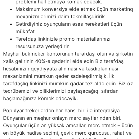
problemi həll etməyə kömək edəcək.
Maksimum konversiya əldə etmək üçün marketinq
mexanizmlərimizi daim təkmilləşdiririk
Gətirdiyiniz oyunçuların əsas hərəkətləri üçün
mükafat
Tərəfdaş linkinizlə promo materiallarınızı
resursunuza yerləşdirin
Məşhur bukmeker kontorunun tərəfdaşı olun və şirkətin
xalis gəlirinin 40%-ə qədərini əldə edin Biz tərəfdaş
hesabınızın qeydiyyata alınması və təsdiqlənməsi
mexanizmini mümkün qədər sadələşdirmişik. İlk
tərəfdaşlıq linkinizi mümkün qədər tez əldə edin. Biz öz
təcrübəmizi və biliklərimizi paylaşacağıq, sıfırdan
başlamağınıza kömək edəcəyik.
Populyar trekerlərdən hər hansı biri ilə inteqrasiya
Dünyanın ən məşhur onlayn mərc saytlarından biri.
Oyunçular üçün ən yüksək əmsallar, mərc etmək – üçün
ən böyük hadisə seçimi, çevik mərc qurucusu, rahat və