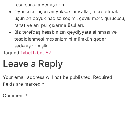
resursunuza yerləşdirin
Oyunçular üçün ən yüksək əmsallar, mərc etmək
üçün ən böyük hadisə seçimi, çevik mərc qurucusu,
rahat və ani pul çıxarma üsulları.
Biz tərəfdaş hesabınızın qeydiyyata alınması və
təsdiqlənməsi mexanizmini mümkün qədər
sadələşdirmişik.
Tagged
1xbet
1xbet AZ
Leave a Reply
Your email address will not be published.
Required
fields are marked
*
Comment
*