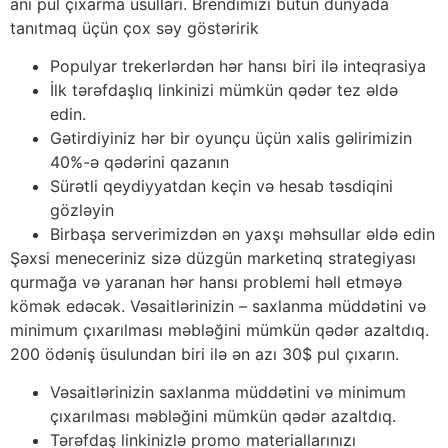
ani pul çıxarma üsulları. Brendimizi bütün dünyada
tanıtmaq üçün çox səy göstəririk
Populyar trekerlərdən hər hansı biri ilə inteqrasiya
İlk tərəfdaşlıq linkinizi mümkün qədər tez əldə
edin.
Gətirdiyiniz hər bir oyunçu üçün xalis gəlirimizin
40%-ə qədərini qazanın
Sürətli qeydiyyatdan keçin və hesab təsdiqini
gözləyin
Birbaşa serverimizdən ən yaxşı məhsullar əldə edin
Şəxsi meneceriniz sizə düzgün marketinq strategiyası
qurmağa və yaranan hər hansı problemi həll etməyə
kömək edəcək. Vəsaitlərinizin – saxlanma müddətini və
minimum çıxarılması məbləğini mümkün qədər azaltdıq.
200 ödəniş üsulundan biri ilə ən azı 30$ pul çıxarın.
Vəsaitlərinizin saxlanma müddətini və minimum
çıxarılması məbləğini mümkün qədər azaltdıq.
Tərəfdaş linkinizlə promo materiallarınızı