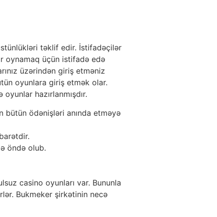
nlükləri təklif edir. İstifadəçilər
mar oynamaq üçün istifadə edə
arınız üzərindən giriş etməniz
tün oyunlara giriş etmək olar.
 oyunlar hazırlanmışdır.
an bütün ödənişləri anında etməyə
arətdir.
də öndə olub.
ulsuz casino oyunları var. Bununla
irlər. Bukmeker şirkətinin necə