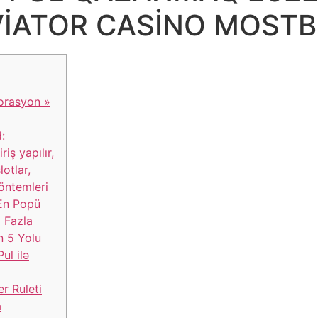
VİATOR CASİNO MOSTB
orasyon »
:
iş yapılır,
lotlar,
yöntemleri
En Popü
 Fazla
n 5 Yolu
ul ilə
r Ruleti
a