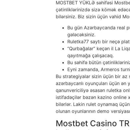
MOSTBET YÜKLƏ səhifəsi Mostbet 
çətinliklərinizdə sizə kömək edə
bilərsiniz. Biz sizin üçün vahid M
Bu gün Azərbaycanda real pul
gələcəksiniz.
Ruletka77 saytı bir neçə plat
“Qurbağalar” keçən il La Liq
qayıtmağa çalışacaq.
Bu səhifə bütün çətinlikləri
Eyni zamanda, Armeros turn
Bu strategiyalar sizin üçün bir a
azərbaycanlı oyunçuları üçün ən y
qanunvericiliyə əsasən ruletka onl
istifadəçilər bəzən kazino online x
bilərlər. Lakin rulet oynamaq üçün 
olunan oyunlarının demo versiyas
Mostbet Casino TR na