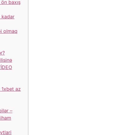
 ön baxış
 kadar
bi olmaq
ər?
lisinə
/VİDEO
1xbet az
ilər –
tiham
tlari