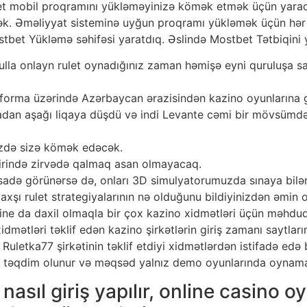
mobil proqramını yükləməyinizə kömək etmək üçün yaradıl
cək. Əməliyyat sisteminə uyğun proqramı yükləmək üçün hər
ostbet Yükləmə səhifəsi yaratdıq. Əslində Mostbet Tətbiqini
la onlayn rulet oynadığınız zaman həmişə eyni quruluşa sahi
forma üzərində Azərbaycan ərazisindən kazino oyunlarına giri
adan aşağı liqaya düşdü və indi Levante cəmi bir mövsümdən
nizdə sizə kömək edəcək.
irində zirvədə qalmaq asan olmayacaq.
z sadə görünərsə də, onları 3D simulyatorumuzda sınaya bilə
axşı rulet strategiyalarının nə olduğunu bildiyinizdən əmin
ine da daxil olmaqla bir çox kazino xidmətləri üçün məhdudiy
idmətləri təklif edən kazino şirkətlərin giriş zamanı saytların
Ruletka77 şirkətinin təklif etdiyi xidmətlərdən istifadə edə b
ı təqdim olunur və məqsəd yalnız demo oyunlarında oynama
sıl giriş yapılır, online casino oyu