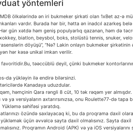
evduat yöntemleri
 MDB ölkələrində ən iri bukmeker şirkəti olan 1xBet az-ə mü
nları vardır. Burada hər bir, hətta ən inadcıl azarkeş b
. Hər gün xətdə həm geniş populyarlıq qazanan, həm də təcr
, xokkey, biatlon, beysbol, boks, stolüstü tennis, snuker, ve
rasenslərin döyüşü”, “Nə? Lakin onlayn bukmeker şirkətinin 
n hər kəsə unikal imkan verilir.
favoritidir.Bu, təəccüblü deyil, çünki bukmeker kontorlarının
s-da yükləyin ilə endirə bilərsinzi.
stəricilərdə Kanadaya uduzdular.
əqəm, həmçinin Qara rəngli 8 cüt, 10 tək rəqəm yer almışdır.
və ya versiyaların axtarırsınızsa, onu Roulette77-də tapa bi
 Yükləmə səhifəsi yaratdıq.
tlarınızı özündə saxlayacaq ki, bu da proqrama daxil olar
yükləmək üçün əvvəlcə sayta daxil olmalısınız. Sayta daxil
malısınız. Proqramın Android (APK) və ya iOS versiyalarını 