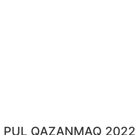
 PUL QAZANMAQ 2022