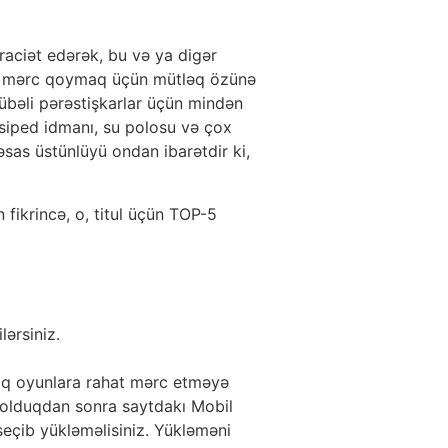
raciət edərək, bu və ya digər
elə mərc qoymaq üçün mütləq özünə
übəli pərəstişkarlar üçün mindən
losiped idmanı, su polosu və çox
əsas üstünlüyü ondan ibarətdir ki,
 fikrincə, o, titul üçün TOP-5
lərsiniz.
aq oyunlara rahat mərc etməyə
 olduqdan sonra saytdakı Mobil
seçib yükləməlisiniz. Yükləməni