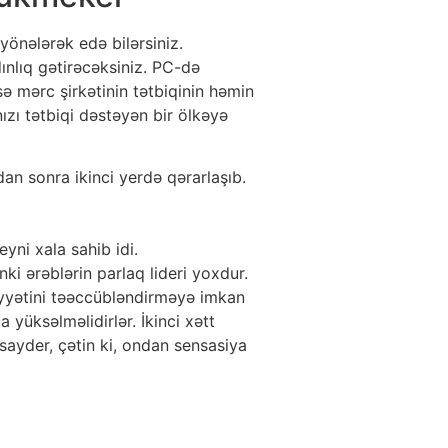
yönələrək edə bilərsiniz.
ınlıq gətirəcəksiniz. PC-də
ə mərc şirkətinin tətbiqinin həmin
ızı tətbiqi dəstəyən bir ölkəyə
n sonra ikinci yerdə qərarlaşıb.
yni xala sahib idi.
ki ərəblərin parlaq lideri yoxdur.
iyyətini təəccübləndirməyə imkan
 yüksəlməlidirlər. İkinci xətt
sayder, çətin ki, ondan sensasiya