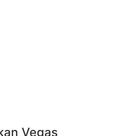
lkan Vegas