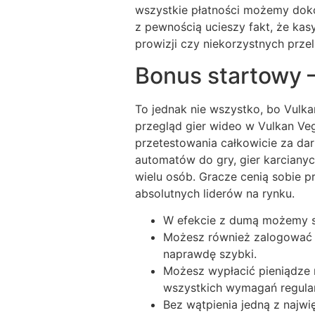
wszystkie płatności możemy doko
z pewnością ucieszy fakt, że ka
prowizji czy niekorzystnych prze
Bonus startowy 
To jednak nie wszystko, bo Vulk
przegląd gier wideo w Vulkan Ve
przetestowania całkowicie za da
automatów do gry, gier karciany
wielu osób. Gracze cenią sobie p
absolutnych liderów na rynku.
W efekcie z dumą możemy st
Możesz również zalogować si
naprawdę szybki.
Możesz wypłacić pieniądze 
wszystkich wymagań regula
Bez wątpienia jedną z najwię