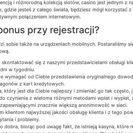
encją i różnorodną kolekcją slotów, casino jest jednym z 
o, gdzie jesteś z całego świata, będziesz mógł korzystać 
ktywnym połączeniem internetowym.
onus przy rejestracji?
zi sobie także na urządzeniach mobilnych. Postaraliśmy s
ową.
y skontaktować się z naszymi przedstawicielami obsługi kli
dni w tygodniu.
e wymagać od Ciebie przedstawienia oryginalnego dowod
ragonów z kart kredytowych.
który jest dla Ciebie najlepszy i zmieniać go tak często, j
o czynienia z wieloma różnymi metodami wpłat i wypłat, 
i, zapewniającymi znacznie większą anonimowość w sieci.
 klientom najwyższej jakości obsługę klienta i z tego po
tania i problemy.
o dobra, biorąc pod uwagę fakt, że istnieją kasyna, które m