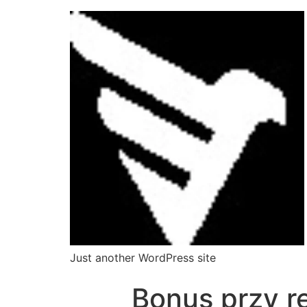
Just another WordPress site
Bonus przy r