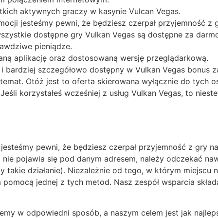
kich aktywnych graczy w kasynie Vulcan Vegas.
cji jesteśmy pewni, że będziesz czerpał przyjemność z gr
szystkie dostępne gry Vulkan Vegas są dostępne za darmo,
rawdziwe pieniądze.
aną aplikację oraz dostosowaną wersję przeglądarkową.
 i bardziej szczegółowo dostępny w Vulkan Vegas bonus za
temat. Otóż jest to oferta skierowana wyłącznie do tych o
Jeśli korzystałeś wcześniej z usług Vulkan Vegas, to niest
esteśmy pewni, że będziesz czerpał przyjemność z gry na
l nie pojawia się pod danym adresem, należy odczekać na
takie działanie). Niezależnie od tego, w którym miejscu n
 pomocą jednej z tych metod. Nasz zespół wsparcia składa 
my w odpowiedni sposób, a naszym celem jest jak najlep