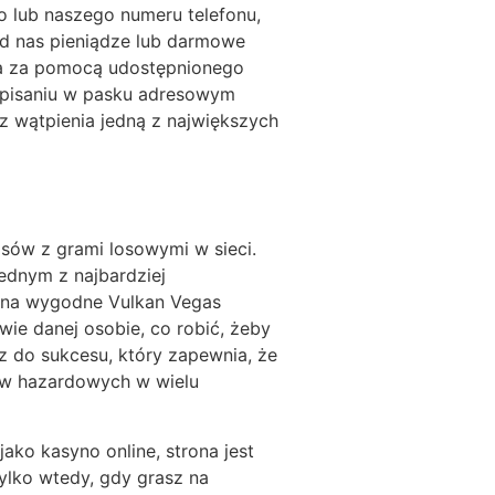
ywo lub naszego numeru telefonu,
od nas pieniądze lub darmowe
yna za pomocą udostępnionego
 wpisaniu w pasku adresowym
z wątpienia jedną z największych
isów z grami losowymi w sieci.
jednym z najbardziej
a na wygodne Vulkan Vegas
wie danej osobie, co robić, żeby
z do sukcesu, który zapewnia, że
sów hazardowych w wielu
ako kasyno online, strona jest
ylko wtedy, gdy grasz na