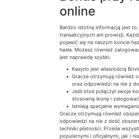
online
Bardzo istotną informacją jest t
transakcyjnych ani prowizji. Każ
pojawić się na naszym koncie ha
hasła. Możesz również zalogować 
jest naprawdę szybki.
Kasyno jest własnością Briv
Gracze otrzymują również ob
oraz odpowiedzi na nie z d
Jeśli ktoś połączył swoje k
stosowną ikonę i zalogować
Istnieją specjalne wymagan
Gracze otrzymują również obszern
odpowiedzi na nie z dość obszern
techniki płatności. Przede wszy
popularnymi i oficjalnymi, jak i 