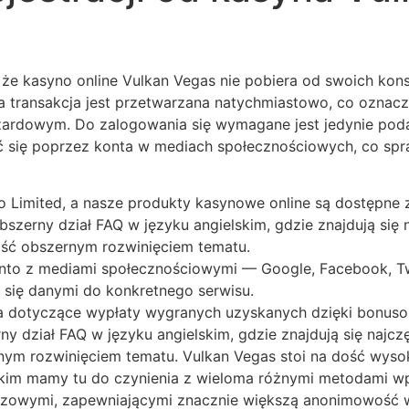
o, że kasyno online Vulkan Vegas nie pobiera od swoich k
da transakcja jest przetwarzana natychmiastowo, co oznac
zardowym. Do zalogowania się wymagane jest jedynie poda
się poprzez konta w mediach społecznościowych, co sprawi
io Limited, a nasze produkty kasynowe online są dostępne z
szerny dział FAQ w języku angielskim, gdzie znajdują się 
ość obszernym rozwinięciem tematu.
onto z mediami społecznościowymi — Google, Facebook, Twi
 się danymi do konkretnego serwisu.
ia dotyczące wypłaty wygranych uzyskanych dzięki bonus
y dział FAQ w języku angielskim, gdzie znajdują się najcz
ym rozwinięciem tematu. Vulkan Vegas stoi na dość wysoki
stkim mamy tu do czynienia z wieloma różnymi metodami wp
niszowymi, zapewniającymi znacznie większą anonimowość w s