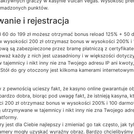
aktywnych graczy w kasynie Vulcan Vegas. Wysokość premii
omadzonych punktów.
anie i rejestracja
d 60 do 199 zł możesz otrzymać bonus reload 125% + 50
w wysokości 200 zł otrzymasz bonus w wysokości 200% i
ytową są zabezpieczone przez bramę płatniczą z certyfika
eważ każdy z nich jest uzasadniony i w większości dotycz
ajemnicy i nikt inny nie zna Twojego adresu IP ani kwoty,
 Stół do gry otoczony jest kilkoma kamerami internetowym
 z pewnością ucieszy fakt, że kasyno online gwarantuje o
bardzo dobra, biorąc pod uwagę fakt, że istnieją kasyna, k
i 200 zł otrzymasz bonus w wysokości 200% i 100 darmow
utrzymywane w tajemnicy i nikt inny nie zna Twojego adre
atformy.
 jest dla Ciebie najlepszy i zmieniać go tak często, jak ty
amery mogły uzyskać wyraźny obraz. Bardzo chcielibyśmy m