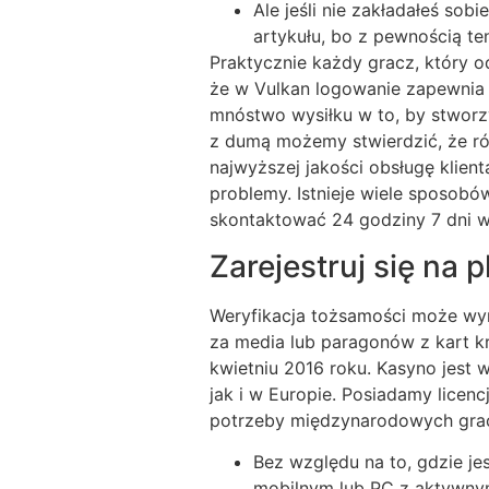
Ale jeśli nie zakładałeś sob
artykułu, bo z pewnością te
Praktycznie każdy gracz, który o
że w Vulkan logowanie zapewnia
mnóstwo wysiłku w to, by stworz
z dumą możemy stwierdzić, że r
najwyższej jakości obsługę klien
problemy. Istnieje wiele sposobó
skontaktować 24 godziny 7 dni w
Zarejestruj się na 
Weryfikacja tożsamości może wy
za media lub paragonów z kart kr
kwietniu 2016 roku. Kasyno jest 
jak i w Europie. Posiadamy licen
potrzeby międzynarodowych graczy
Bez względu na to, gdzie je
mobilnym lub PC z aktywny