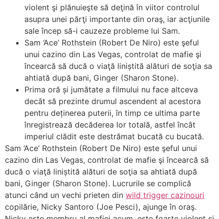
violent şi plănuieşte să deţină în viitor controlul
asupra unei părţi importante din oraş, iar acţiunile
sale încep să-i cauzeze probleme lui Sam.
Sam ‘Ace’ Rothstein (Robert De Niro) este şeful
unui cazino din Las Vegas, controlat de mafie şi
încearcă să ducă o viaţă liniștită alături de soţia sa
ahtiată după bani, Ginger (Sharon Stone).
Prima oră și jumătate a filmului nu face altceva
decât să prezinte drumul ascendent al acestora
pentru deținerea puterii, în timp ce ultima parte
înregistrează decăderea lor totală, astfel încât
imperiul clădit este destrămat bucată cu bucată.
Sam ‘Ace’ Rothstein (Robert De Niro) este şeful unui
cazino din Las Vegas, controlat de mafie şi încearcă să
ducă o viaţă liniștită alături de soţia sa ahtiată după
bani, Ginger (Sharon Stone). Lucrurile se complică
atunci când un vechi prieten din
wild trigger cazinouri
copilărie, Nicky Santoro (Joe Pesci), ajunge în oraş.
Nicky este membru al mafiei acum, este foarte violent şi