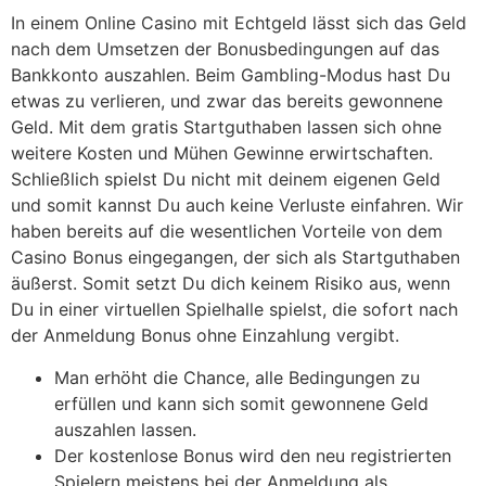
In einem Online Casino mit Echtgeld lässt sich das Geld
nach dem Umsetzen der Bonusbedingungen auf das
Bankkonto auszahlen. Beim Gambling-Modus hast Du
etwas zu verlieren, und zwar das bereits gewonnene
Geld. Mit dem gratis Startguthaben lassen sich ohne
weitere Kosten und Mühen Gewinne erwirtschaften.
Schließlich spielst Du nicht mit deinem eigenen Geld
und somit kannst Du auch keine Verluste einfahren. Wir
haben bereits auf die wesentlichen Vorteile von dem
Casino Bonus eingegangen, der sich als Startguthaben
äußerst. Somit setzt Du dich keinem Risiko aus, wenn
Du in einer virtuellen Spielhalle spielst, die sofort nach
der Anmeldung Bonus ohne Einzahlung vergibt.
Man erhöht die Chance, alle Bedingungen zu
erfüllen und kann sich somit gewonnene Geld
auszahlen lassen.
Der kostenlose Bonus wird den neu registrierten
Spielern meistens bei der Anmeldung als