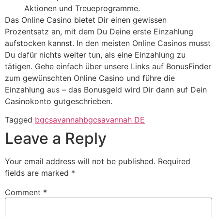
Aktionen und Treueprogramme.
Das Online Casino bietet Dir einen gewissen
Prozentsatz an, mit dem Du Deine erste Einzahlung
aufstocken kannst. In den meisten Online Casinos musst
Du dafür nichts weiter tun, als eine Einzahlung zu
tätigen. Gehe einfach über unsere Links auf BonusFinder
zum gewünschten Online Casino und führe die
Einzahlung aus – das Bonusgeld wird Dir dann auf Dein
Casinokonto gutgeschrieben.
Tagged
bgcsavannah
bgcsavannah DE
Leave a Reply
Your email address will not be published.
Required
fields are marked
*
Comment
*