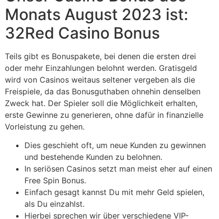
Monats August 2023 ist:
32Red Casino Bonus
Teils gibt es Bonuspakete, bei denen die ersten drei
oder mehr Einzahlungen belohnt werden. Gratisgeld
wird von Casinos weitaus seltener vergeben als die
Freispiele, da das Bonusguthaben ohnehin denselben
Zweck hat. Der Spieler soll die Möglichkeit erhalten,
erste Gewinne zu generieren, ohne dafür in finanzielle
Vorleistung zu gehen.
Dies geschieht oft, um neue Kunden zu gewinnen
und bestehende Kunden zu belohnen.
In seriösen Casinos setzt man meist eher auf einen
Free Spin Bonus.
Einfach gesagt kannst Du mit mehr Geld spielen,
als Du einzahlst.
Hierbei sprechen wir über verschiedene VIP-