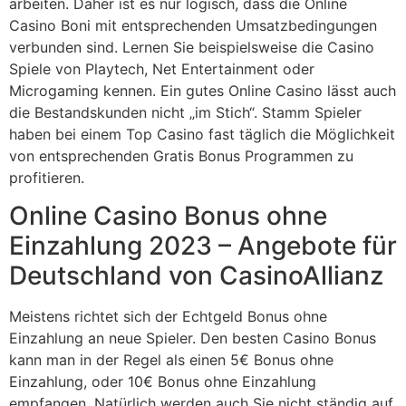
arbeiten. Daher ist es nur logisch, dass die Online
Casino Boni mit entsprechenden Umsatzbedingungen
verbunden sind. Lernen Sie beispielsweise die Casino
Spiele von Playtech, Net Entertainment oder
Microgaming kennen. Ein gutes Online Casino lässt auch
die Bestandskunden nicht „im Stich“. Stamm Spieler
haben bei einem Top Casino fast täglich die Möglichkeit
von entsprechenden Gratis Bonus Programmen zu
profitieren.
Online Casino Bonus ohne
Einzahlung 2023 – Angebote für
Deutschland von CasinoAllianz
Meistens richtet sich der Echtgeld Bonus ohne
Einzahlung an neue Spieler. Den besten Casino Bonus
kann man in der Regel als einen 5€ Bonus ohne
Einzahlung, oder 10€ Bonus ohne Einzahlung
empfangen. Natürlich werden auch Sie nicht ständig auf