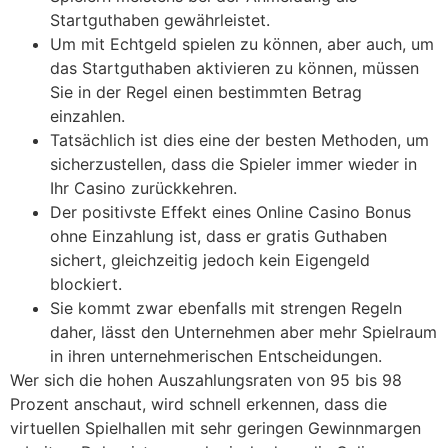
Startguthaben gewährleistet.
Um mit Echtgeld spielen zu können, aber auch, um
das Startguthaben aktivieren zu können, müssen
Sie in der Regel einen bestimmten Betrag
einzahlen.
Tatsächlich ist dies eine der besten Methoden, um
sicherzustellen, dass die Spieler immer wieder in
Ihr Casino zurückkehren.
Der positivste Effekt eines Online Casino Bonus
ohne Einzahlung ist, dass er gratis Guthaben
sichert, gleichzeitig jedoch kein Eigengeld
blockiert.
Sie kommt zwar ebenfalls mit strengen Regeln
daher, lässt den Unternehmen aber mehr Spielraum
in ihren unternehmerischen Entscheidungen.
Wer sich die hohen Auszahlungsraten von 95 bis 98
Prozent anschaut, wird schnell erkennen, dass die
virtuellen Spielhallen mit sehr geringen Gewinnmargen