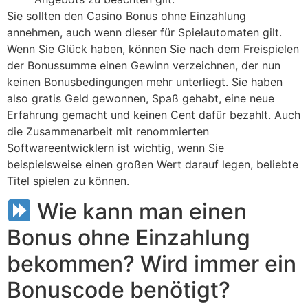
Sie sollten den Casino Bonus ohne Einzahlung
annehmen, auch wenn dieser für Spielautomaten gilt.
Wenn Sie Glück haben, können Sie nach dem Freispielen
der Bonussumme einen Gewinn verzeichnen, der nun
keinen Bonusbedingungen mehr unterliegt. Sie haben
also gratis Geld gewonnen, Spaß gehabt, eine neue
Erfahrung gemacht und keinen Cent dafür bezahlt. Auch
die Zusammenarbeit mit renommierten
Softwareentwicklern ist wichtig, wenn Sie
beispielsweise einen großen Wert darauf legen, beliebte
Titel spielen zu können.
Wie kann man einen
Bonus ohne Einzahlung
bekommen? Wird immer ein
Bonuscode benötigt?