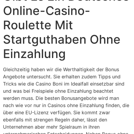
Online-Casino-
Roulette Mit
Startguthaben Ohne
Einzahlung
Gleichzeitig haben wir die Werthaltigkeit der Bonus
Angebote untersucht. Sie erhalten zudem Tipps und
Tricks wie die Casino Boni im Idealfall einsetzbar sind
und was bei Freispiele ohne Einzahlung beachtet
werden muss. Die besten Bonusangebote wird man
nach wie vor nur in Casinos ohne Einzahlung finden, die
über eine EU-Lizenz verfügen. Sie kommt zwar
ebenfalls mit strengen Regeln daher, lässt den
Unternehmen aber mehr Spielraum in ihren