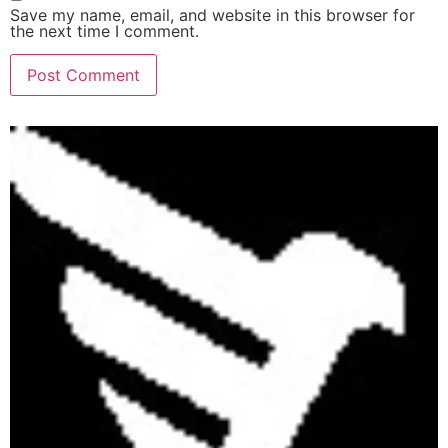
Save my name, email, and website in this browser for
the next time I comment.