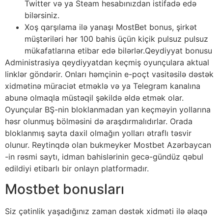
Twitter və ya Steam hesabınızdan istifadə edə
bilərsiniz.
Xoş qarşılama ilə yanaşı MostBet bonus, şirkət
müştəriləri hər 100 bahis üçün kiçik pulsuz pulsuz
mükafatlarına etibar edə bilərlər.Qeydiyyat bonusu
Administrasiya qeydiyyatdan keçmiş oyunçulara aktual
linklər göndərir. Onları həmçinin e-poçt vasitəsilə dəstək
xidmətinə müraciət etməklə və ya Telegram kanalına
abunə olmaqla müstəqil şəkildə əldə etmək olar.
Oyunçular BŞ-nin bloklanmadan yan keçməyin yollarına
həsr olunmuş bölməsini də araşdırmalıdırlar. Orada
bloklanmış sayta daxil olmağın yolları ətraflı təsvir
olunur. Reytinqdə olan bukmeyker Mostbet Azərbaycan
-in rəsmi saytı, idman bahislərinin gecə-gündüz qəbul
edildiyi etibarlı bir onlayn platformadır.
Mostbet bonusları
Siz çətinlik yaşadığınız zaman dəstək xidməti ilə əlaqə