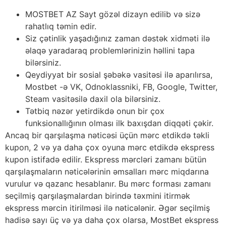
MOSTBET AZ Sayt gözəl dizayn edilib və sizə
rahatlıq təmin edir.
Siz çətinlik yaşadığınız zaman dəstək xidməti ilə
əlaqə yaradaraq problemlərinizin həllini tapa
bilərsiniz.
Qeydiyyat bir sosial şəbəkə vasitəsi ilə aparılırsa,
Mostbet -ə VK, Odnoklassniki, FB, Google, Twitter,
Steam vasitəsilə daxil ola bilərsiniz.
Tətbiq nəzər yetirdikdə onun bir çox
funksionallığının olması ilk baxışdan diqqəti çəkir.
Ancaq bir qarşılaşma nəticəsi üçün mərc etdikdə təkli
kupon, 2 və ya daha çox oyuna mərc etdikdə ekspress
kupon istifadə edilir. Ekspress mərcləri zamanı bütün
qarşılaşmaların nəticələrinin əmsalları mərc miqdarına
vurulur və qazanc hesablanır. Bu mərc forması zamanı
seçilmiş qarşılaşmalardan birində təxmini itirmək
ekspress mərcin itirilməsi ilə nəticələnir. Əgər seçilmiş
hadisə sayı üç və ya daha çox olarsa, MostBet ekspress