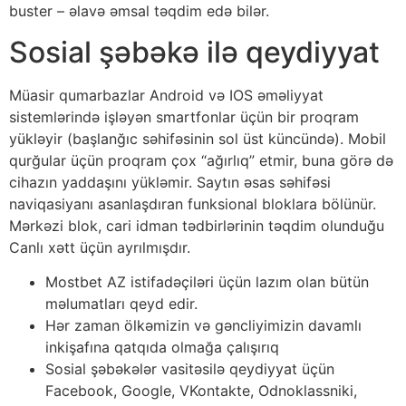
buster – əlavə əmsal təqdim edə bilər.
Sosial şəbəkə ilə qeydiyyat
Müasir qumarbazlar Android və IOS əməliyyat
sistemlərində işləyən smartfonlar üçün bir proqram
yükləyir (başlanğıc səhifəsinin sol üst küncündə). Mobil
qurğular üçün proqram çox “ağırlıq” etmir, buna görə də
cihazın yaddaşını yükləmir. Saytın əsas səhifəsi
naviqasiyanı asanlaşdıran funksional bloklara bölünür.
Mərkəzi blok, cari idman tədbirlərinin təqdim olunduğu
Canlı xətt üçün ayrılmışdır.
Mostbet AZ istifadəçiləri üçün lazım olan bütün
məlumatları qeyd edir.
Hər zaman ölkəmizin və gəncliyimizin davamlı
inkişafına qatqıda olmağa çalışırıq
Sosial şəbəkələr vasitəsilə qeydiyyat üçün
Facebook, Google, VKontakte, Odnoklassniki,