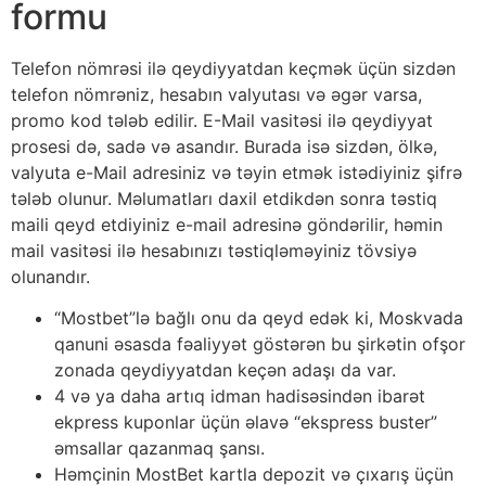
formu
Telefon nömrəsi ilə qeydiyyatdan keçmək üçün sizdən
telefon nömrəniz, hesabın valyutası və əgər varsa,
promo kod tələb edilir. E-Mail vasitəsi ilə qeydiyyat
prosesi də, sadə və asandır. Burada isə sizdən, ölkə,
valyuta e-Mail adresiniz və təyin etmək istədiyiniz şifrə
tələb olunur. Məlumatları daxil etdikdən sonra təstiq
maili qeyd etdiyiniz e-mail adresinə göndərilir, həmin
mail vasitəsi ilə hesabınızı təstiqləməyiniz tövsiyə
olunandır.
“Mostbet”lə bağlı onu da qeyd edək ki, Moskvada
qanuni əsasda fəaliyyət göstərən bu şirkətin ofşor
zonada qeydiyyatdan keçən adaşı da var.
4 və ya daha artıq idman hadisəsindən ibarət
ekpress kuponlar üçün əlavə “ekspress buster”
əmsallar qazanmaq şansı.
Həmçinin MostBet kartla depozit və çıxarış üçün