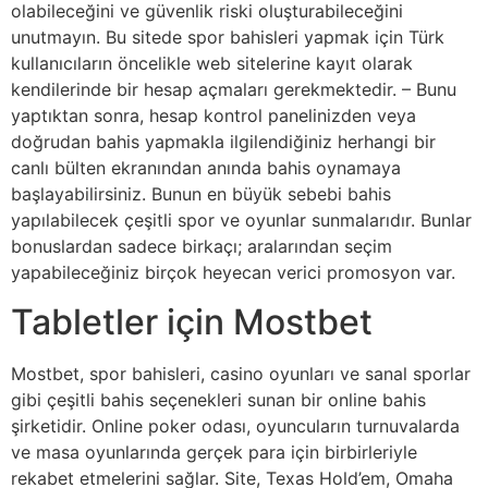
olabileceğini ve güvenlik riski oluşturabileceğini
unutmayın. Bu sitede spor bahisleri yapmak için Türk
kullanıcıların öncelikle web sitelerine kayıt olarak
kendilerinde bir hesap açmaları gerekmektedir. – Bunu
yaptıktan sonra, hesap kontrol panelinizden veya
doğrudan bahis yapmakla ilgilendiğiniz herhangi bir
canlı bülten ekranından anında bahis oynamaya
başlayabilirsiniz. Bunun en büyük sebebi bahis
yapılabilecek çeşitli spor ve oyunlar sunmalarıdır. Bunlar
bonuslardan sadece birkaçı; aralarından seçim
yapabileceğiniz birçok heyecan verici promosyon var.
Tabletler için Mostbet
Mostbet, spor bahisleri, casino oyunları ve sanal sporlar
gibi çeşitli bahis seçenekleri sunan bir online bahis
şirketidir. Online poker odası, oyuncuların turnuvalarda
ve masa oyunlarında gerçek para için birbirleriyle
rekabet etmelerini sağlar. Site, Texas Hold’em, Omaha