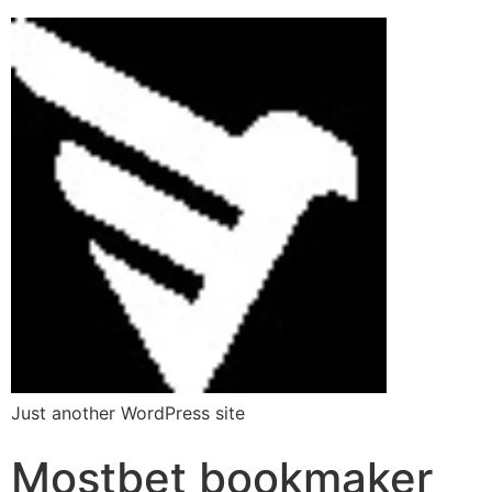
Just another WordPress site
Mostbet bookmaker