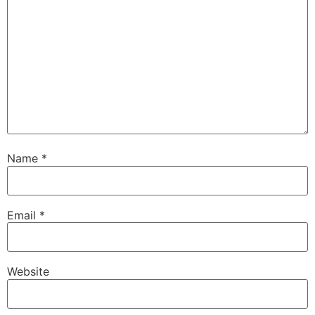
Name
*
Email
*
Website