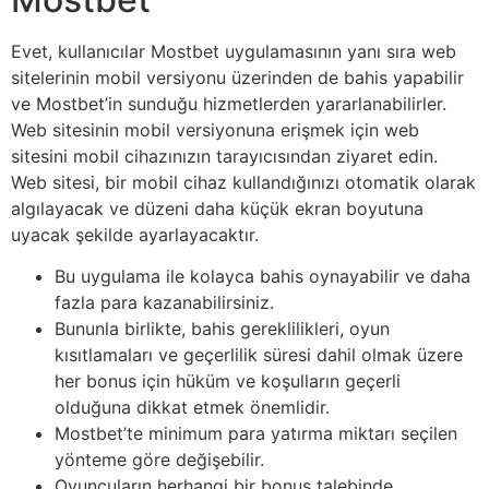
Evet, kullanıcılar Mostbet uygulamasının yanı sıra web
sitelerinin mobil versiyonu üzerinden de bahis yapabilir
ve Mostbet’in sunduğu hizmetlerden yararlanabilirler.
Web sitesinin mobil versiyonuna erişmek için web
sitesini mobil cihazınızın tarayıcısından ziyaret edin.
Web sitesi, bir mobil cihaz kullandığınızı otomatik olarak
algılayacak ve düzeni daha küçük ekran boyutuna
uyacak şekilde ayarlayacaktır.
Bu uygulama ile kolayca bahis oynayabilir ve daha
fazla para kazanabilirsiniz.
Bununla birlikte, bahis gereklilikleri, oyun
kısıtlamaları ve geçerlilik süresi dahil olmak üzere
her bonus için hüküm ve koşulların geçerli
olduğuna dikkat etmek önemlidir.
Mostbet’te minimum para yatırma miktarı seçilen
yönteme göre değişebilir.
Oyuncuların herhangi bir bonus talebinde