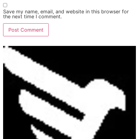
Save my name, email, and website in this browser for
the next time I comment.