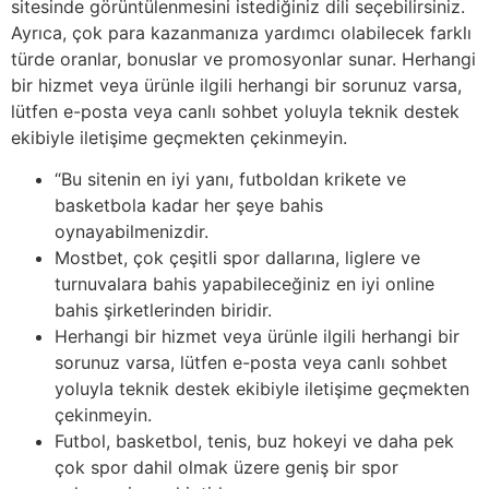
sitesinde görüntülenmesini istediğiniz dili seçebilirsiniz.
Ayrıca, çok para kazanmanıza yardımcı olabilecek farklı
türde oranlar, bonuslar ve promosyonlar sunar. Herhangi
bir hizmet veya ürünle ilgili herhangi bir sorunuz varsa,
lütfen e-posta veya canlı sohbet yoluyla teknik destek
ekibiyle iletişime geçmekten çekinmeyin.
“Bu sitenin en iyi yanı, futboldan krikete ve
basketbola kadar her şeye bahis
oynayabilmenizdir.
Mostbet, çok çeşitli spor dallarına, liglere ve
turnuvalara bahis yapabileceğiniz en iyi online
bahis şirketlerinden biridir.
Herhangi bir hizmet veya ürünle ilgili herhangi bir
sorunuz varsa, lütfen e-posta veya canlı sohbet
yoluyla teknik destek ekibiyle iletişime geçmekten
çekinmeyin.
Futbol, basketbol, tenis, buz hokeyi ve daha pek
çok spor dahil olmak üzere geniş bir spor