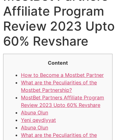
Affiliate Program
Review 2023 Upto
60% Revshare
Content
How to Become a Mostbet Partner
What are the Peculiarities of the
Mostbet Partnership?
MostBet Partners Affiliate Program
Review 2023 Upto 60% Revshare
Abunə Olun
Yeni qeydiyyat
Abunə Olun
What are the Peculiarities of the