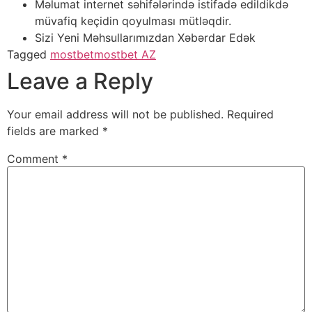
Məlumat internet səhifələrində istifadə edildikdə
müvafiq keçidin qoyulması mütləqdir.
Sizi Yeni Məhsullarımızdan Xəbərdar Edək
Tagged
mostbet
mostbet AZ
Leave a Reply
Your email address will not be published.
Required
fields are marked
*
Comment
*