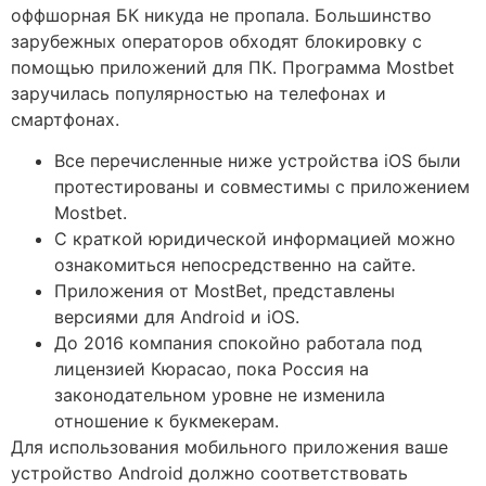
оффшорная БК никуда не пропала. Большинство
зарубежных операторов обходят блокировку с
помощью приложений для ПК. Программа Mostbet
заручилась популярностью на телефонах и
смартфонах.
Все перечисленные ниже устройства iOS были
протестированы и совместимы с приложением
Mostbet.
С краткой юридической информацией можно
ознакомиться непосредственно на сайте.
Приложения от MostBet, представлены
версиями для Android и iOS.
До 2016 компания спокойно работала под
лицензией Кюрасао, пока Россия на
законодательном уровне не изменила
отношение к букмекерам.
Для использования мобильного приложения ваше
устройство Android должно соответствовать