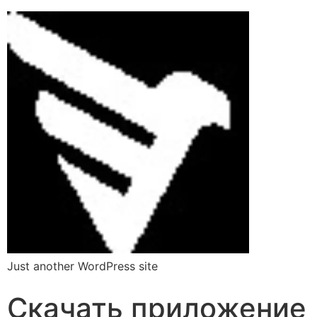
Just another WordPress site
Скачать приложение