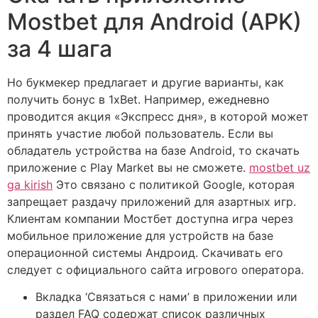
Mostbet для Android (APK)
за 4 шага
Но букмекер предлагает и другие варианты, как
получить бонус в 1xBet. Например, ежедневно
проводится акция «Экспресс дня», в которой может
принять участие любой пользователь. Если вы
обладатель устройства на базе Android, то скачать
приложение с Play Market вы не сможете.
mostbet uz
ga kirish
Это связано с политикой Google, которая
запрещает раздачу приложений для азартных игр.
Клиентам компании Мостбет доступна игра через
мобильное приложение для устройств на базе
операционной системы Андроид. Скачивать его
следует с официального сайта игрового оператора.
Вкладка ‘Связаться с нами’ в приложении или
раздел FAQ содержат список различных