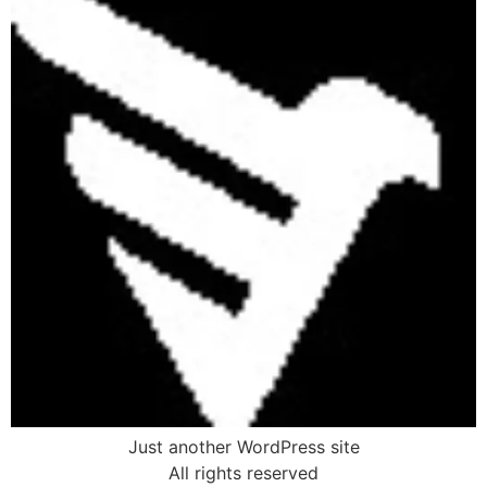
Just another WordPress site
All rights reserved