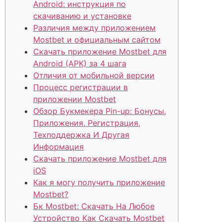
Android: инструкция по
скачиванию и установке
Различия между приложением
Mostbet и официальным сайтом
Скачать приложение Mostbet для
Android (APK) за 4 шага
Отличия от мобильной версии
Процесс регистрации в
приложении Mostbet
Обзор Букмекера Pin-up: Бонусы,
Приложения, Регистрация,
Техподдержка И Другая
Информация
Скачать приложение Mostbet для
iOS
Как я могу получить приложение
Mostbet?
Бк Mostbet: Скачать На Любое
Устройство Как Скачать Mostbet