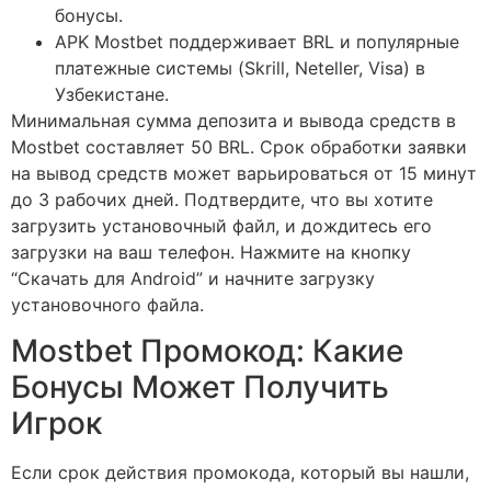
бонусы.
APK Mostbet поддерживает BRL и популярные
платежные системы (Skrill, Neteller, Visa) в
Узбекистане.
Минимальная сумма депозита и вывода средств в
Mostbet составляет 50 BRL. Срок обработки заявки
на вывод средств может варьироваться от 15 минут
до 3 рабочих дней. Подтвердите, что вы хотите
загрузить установочный файл, и дождитесь его
загрузки на ваш телефон. Нажмите на кнопку
“Скачать для Android” и начните загрузку
установочного файла.
Mostbet Промокод: Какие
Бонусы Может Получить
Игрок
Если срок действия промокода, который вы нашли,