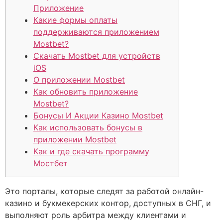
Приложение
Какие формы оплаты
поддерживаются приложением
Mostbet?
Скачать Mostbet для устройств
iOS
О приложении Mostbet
Как обновить приложение
Mostbet?
Бонусы И Акции Казино Mostbet
Как использовать бонусы в
приложении Mostbet
Как и где скачать программу
Мостбет
Это порталы, которые следят за работой онлайн-
казино и букмекерских контор, доступных в СНГ, и
выполняют роль арбитра между клиентами и