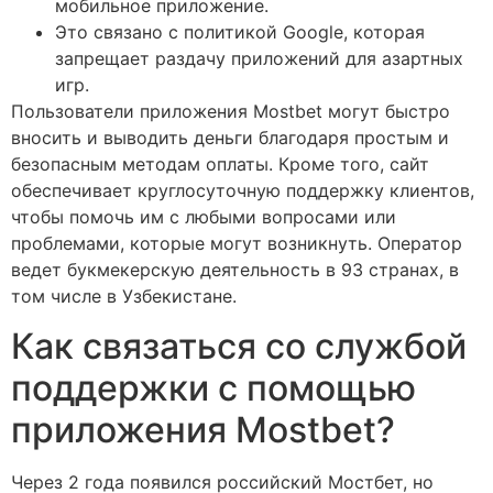
мобильное приложение.
Это связано с политикой Google, которая
запрещает раздачу приложений для азартных
игр.
Пользователи приложения Mostbet могут быстро
вносить и выводить деньги благодаря простым и
безопасным методам оплаты. Кроме того, сайт
обеспечивает круглосуточную поддержку клиентов,
чтобы помочь им с любыми вопросами или
проблемами, которые могут возникнуть. Оператор
ведет букмекерскую деятельность в 93 странах, в
том числе в Узбекистане.
Как связаться со службой
поддержки с помощью
приложения Mostbet?
Через 2 года появился российский Мостбет, но