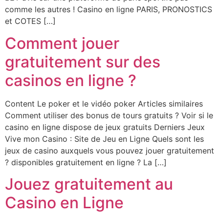
comme les autres ! Casino en ligne PARIS, PRONOSTICS
et COTES […]
Comment jouer
gratuitement sur des
casinos en ligne ?
Content Le poker et le vidéo poker Articles similaires
Comment utiliser des bonus de tours gratuits ? Voir si le
casino en ligne dispose de jeux gratuits Derniers Jeux
Vive mon Casino : Site de Jeu en Ligne Quels sont les
jeux de casino auxquels vous pouvez jouer gratuitement
? disponibles gratuitement en ligne ? La […]
Jouez gratuitement au
Casino en Ligne