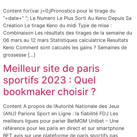
Content for(var j=0;jPronostics pour le tirage du
“+date+” “; Le Numero Le Plus Sorti Au Keno Depuis Sa
Creation Le tirage Keno du midi Type de mise :
Combinaison Les résultats des tirages de la semaine du
06 mars au 12 mars Statistiques calculatrice Resultats
Keno Comment sont calculés les gains ? Semaines de
grossesse […]
Meilleur site de paris
sportifs 2023 : Quel
bookmaker choisir ?
Content A propos de l’Autorité Nationale des Jeux
(ANJ) Parions Sport en Ligne : la fiabilité FDJ Les
meilleurs ligues pour parier BetMGM Unibet – Une
référence pour les paris en direct et sur smartphone
BET avis sur une plateforme de paris sportifs pas