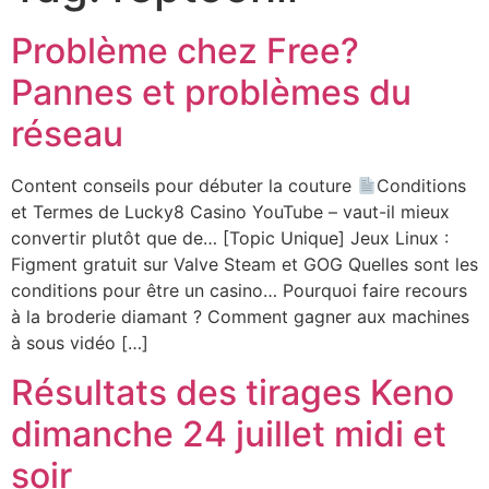
Problème chez Free?
Pannes et problèmes du
réseau
Content conseils pour débuter la couture
Conditions
et Termes de Lucky8 Casino YouTube – vaut-il mieux
convertir plutôt que de… [Topic Unique] Jeux Linux :
Figment gratuit sur Valve Steam et GOG Quelles sont les
conditions pour être un casino… Pourquoi faire recours
à la broderie diamant ? Comment gagner aux machines
à sous vidéo […]
Résultats des tirages Keno
dimanche 24 juillet midi et
soir