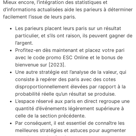
Mieux encore, l’intégration des statistiques et
d’informations actualisées aide les parieurs à déterminer
facilement l’issue de leurs paris.
Les parieurs placent leurs paris sur un résultat
particulier, et s’ils ont raison, ils peuvent gagner de
l’argent.
Profitez-en dès maintenant et placez votre pari
avec le code promo ESC Online et le bonus de
bienvenue sur [2023].
Une autre stratégie est l’analyse de la valeur, qui
consiste à repérer des paris avec des cotes
disproportionnellement élevées par rapport à la
probabilité réelle qu’un résultat se produise.
L’espace réservé aux paris en direct regroupe une
quantité d’événements légèrement supérieure à
celle de la section précédente.
Par conséquent, il est essentiel de connaître les
meilleures stratégies et astuces pour augmenter