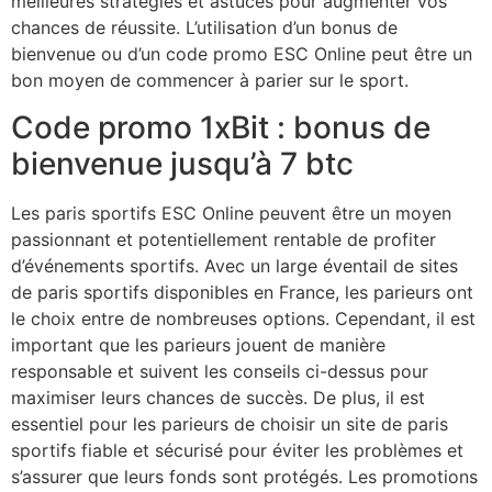
meilleures stratégies et astuces pour augmenter vos
chances de réussite. L’utilisation d’un bonus de
bienvenue ou d’un code promo ESC Online peut être un
bon moyen de commencer à parier sur le sport.
Code promo 1xBit : bonus de
bienvenue jusqu’à 7 btc
Les paris sportifs ESC Online peuvent être un moyen
passionnant et potentiellement rentable de profiter
d’événements sportifs. Avec un large éventail de sites
de paris sportifs disponibles en France, les parieurs ont
le choix entre de nombreuses options. Cependant, il est
important que les parieurs jouent de manière
responsable et suivent les conseils ci-dessus pour
maximiser leurs chances de succès. De plus, il est
essentiel pour les parieurs de choisir un site de paris
sportifs fiable et sécurisé pour éviter les problèmes et
s’assurer que leurs fonds sont protégés. Les promotions