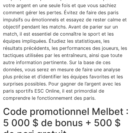
votre argent en une seule fois et que vous sachiez
comment gérer les pertes. Évitez de faire des paris
impulsifs ou émotionnels et essayez de rester calme et
objectif pendant les matchs. Avant de parier sur un
match, il est essentiel de connaître le sport et les
équipes impliquées. Étudiez les statistiques, les
résultats précédents, les performances des joueurs, les
tactiques utilisées par les entraîneurs, ainsi que toute
autre information pertinente. Sur la base de ces
données, vous serez en mesure de faire une analyse
plus précise et d’identifier les équipes favorites et les
surprises possibles. Pour gagner de l’argent avec les
paris sportifs ESC Online, il est primordial de
comprendre le fonctionnement des paris.
Code promotionnel Melbet :
5 000 $ de bonus + 500 $