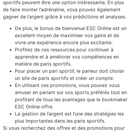
sportifs peuvent être une option intéressante. En plus
de faire monter l’adrénaline, vous pouvez également
gagner de l’argent grâce à vos prédictions et analyses.
De plus, le bonus de bienvenue ESC Online est un
excellent moyen de maximiser vos gains et de
vivre une expérience encore plus excitante.
Profitez de ces ressources pour continuer à
apprendre et à améliorer vos compétences en
matière de paris sportifs.
Pour placer un pari sportif, le parieur doit choisir
un site de paris sportifs et créer un compte.
En utilisant ces promotions, vous pouvez vous
amuser en pariant sur vos sports préférés tout en
profitant de tous les avantages que le bookmaker
ESC Online offre.
La gestion de l’argent est l’une des stratégies les
plus importantes dans les paris sportifs.
Si vous recherchez des offres et des promotions pour