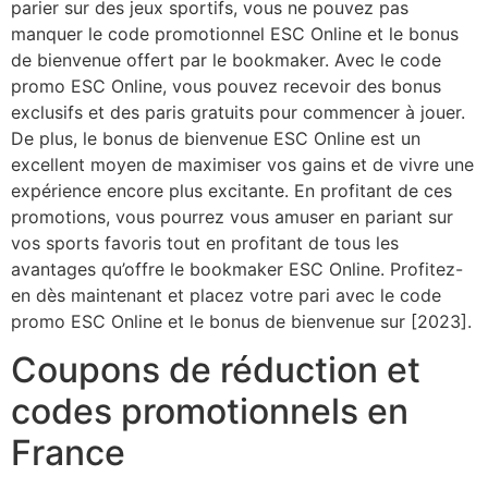
parier sur des jeux sportifs, vous ne pouvez pas
manquer le code promotionnel ESC Online et le bonus
de bienvenue offert par le bookmaker. Avec le code
promo ESC Online, vous pouvez recevoir des bonus
exclusifs et des paris gratuits pour commencer à jouer.
De plus, le bonus de bienvenue ESC Online est un
excellent moyen de maximiser vos gains et de vivre une
expérience encore plus excitante. En profitant de ces
promotions, vous pourrez vous amuser en pariant sur
vos sports favoris tout en profitant de tous les
avantages qu’offre le bookmaker ESC Online. Profitez-
en dès maintenant et placez votre pari avec le code
promo ESC Online et le bonus de bienvenue sur [2023].
Coupons de réduction et
codes promotionnels en
France