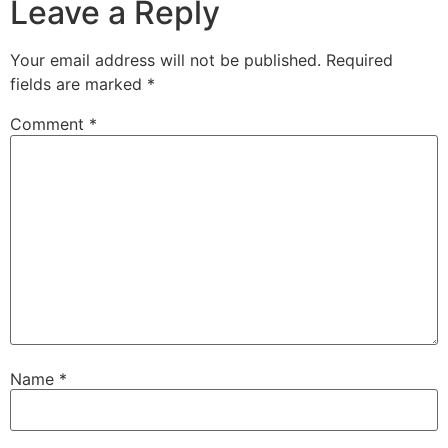
Leave a Reply
Your email address will not be published.
Required
fields are marked
*
Comment
*
Name
*