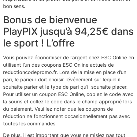
bon sens.
Bonus de bienvenue
PlayPIX jusqu’à 94,25€ dans
le sport ! L’offre
Vous pouvez économiser de l’argent chez ESC Online en
utilisant l’un des coupons ESC Online actuels de
reductioncodepromo.fr. Lors de la mise en place d’un
pari, le parieur doit choisir l’événement sur lequel il
souhaite parier et le type de pari qu’il souhaite placer.
Pour utiliser un coupon ESC Online, copiez le code avec
la souris et collez le code dans le champ approprié lors
du paiement. Veuillez noter que les coupons de
réduction ne fonctionnent occasionnellement pas avec
toutes les commandes.
De plus, il est important que vous ne misiez pas tout