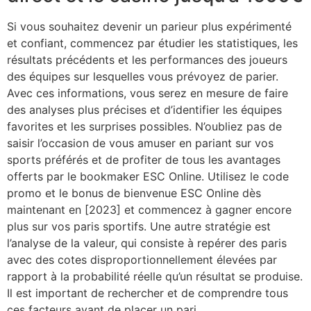
Si vous souhaitez devenir un parieur plus expérimenté
et confiant, commencez par étudier les statistiques, les
résultats précédents et les performances des joueurs
des équipes sur lesquelles vous prévoyez de parier.
Avec ces informations, vous serez en mesure de faire
des analyses plus précises et d’identifier les équipes
favorites et les surprises possibles. N’oubliez pas de
saisir l’occasion de vous amuser en pariant sur vos
sports préférés et de profiter de tous les avantages
offerts par le bookmaker ESC Online. Utilisez le code
promo et le bonus de bienvenue ESC Online dès
maintenant en [2023] et commencez à gagner encore
plus sur vos paris sportifs. Une autre stratégie est
l’analyse de la valeur, qui consiste à repérer des paris
avec des cotes disproportionnellement élevées par
rapport à la probabilité réelle qu’un résultat se produise.
Il est important de rechercher et de comprendre tous
ces facteurs avant de placer un pari.