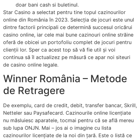
doar bani cash si buletinul.
Star Casino a selectat pentru tine topul cazinourilor
online din România în 2023. Selecția de jocuri este unul
dintre factorii principali ce determină succesul oricărui
casino online, iar cele mai bune cazinouri online străine
oferă de obicei un portofoliu complet de jocuri pentru
clienții lor. Sper ca acest top să vă fie util și voi
continua să îl actualizez pe măsură ce apar noi siteuri
de casino online legale.
Winner România – Metode
de Retragere
De exemplu, card de credit, debit, transfer bancar, Skrill,
Netteler sau Paysafecard. Cazinourile online licențiate
nu măsluiesc aparatele, tocmai pentru că se află mereu
sub lupa ONJN. Mai – jos ai o imagine cu lista
cazinourilor licențiate de la noi din țară. Este o listă ce