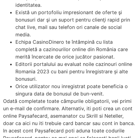
identitatea.
Există un portofoliu impresionant de oferte şi
bonusuri dar şi un suport pentru clienţi rapid prin
chat live, mail sau telefon ori canale de social
media.
Echipa CasinoDinero te întâmpină cu lista
completă a cazinourilor online din România care
merită încercate de orice jucător pasionat.
Editorii portalului au evaluat noile cazinouri online
Romania 2023 cu bani pentru înregistrare și alte
bonusuri.
Orice utilizator nou inregistrat poate beneficia o
singura data de bonusul de bun-venit.
Odată completate toate câmpurile obligatorii, vei primi
un e-mail de confirmare. Alternativ, iti poti crea un cont
online Paysafecard, asemanator cu Skrill si Neteller,
doar ca aici nu iti trebuie card bancar sau cont in banca.
In acest cont Paysafecard poti aduna toate codurile
Paysafecard, pentru ca mai apoi sa folosesti banii luati