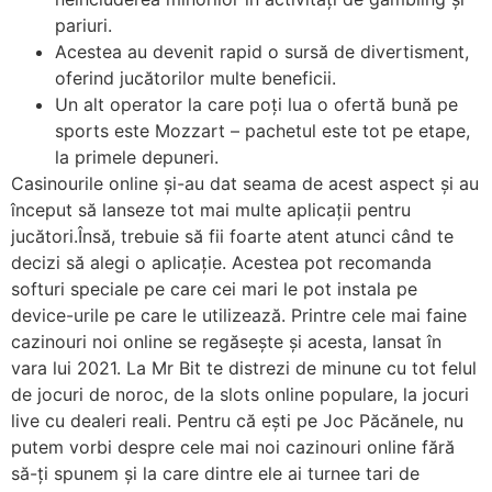
pariuri.
Acestea au devenit rapid o sursă de divertisment,
oferind jucătorilor multe beneficii.
Un alt operator la care poți lua o ofertă bună pe
sports este Mozzart – pachetul este tot pe etape,
la primele depuneri.
Casinourile online și-au dat seama de acest aspect și au
început să lanseze tot mai multe aplicații pentru
jucători.Însă, trebuie să fii foarte atent atunci când te
decizi să alegi o aplicație. Acestea pot recomanda
softuri speciale pe care cei mari le pot instala pe
device-urile pe care le utilizează. Printre cele mai faine
cazinouri noi online se regăsește și acesta, lansat în
vara lui 2021. La Mr Bit te distrezi de minune cu tot felul
de jocuri de noroc, de la slots online populare, la jocuri
live cu dealeri reali. Pentru că ești pe Joc Păcănele, nu
putem vorbi despre cele mai noi cazinouri online fără
să-ți spunem și la care dintre ele ai turnee tari de