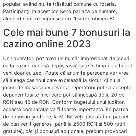
popular, având multe trăsături comune cu loteria.
Participanții la acest joc Keno pariază pe numere,
alegând numere cuprinse între 1 și (de obicei) 80.
Cele mai bune 7 bonusuri la
cazino online 2023
Unii operatori pot avea un număr impresionat de jocuri
ca la cazino care să depăşească sute în timp ce alţii pot
veni doar cu zeci. Poate că anumite persoane vor vrea
să aleagă casinoul care excelează la sloturi ci nu la
jocuri de masă sau viceversa. Operatorii pot să accepte
depuneri foarte mici care pot să înceapă de la 20 de
RON sau 40 de RON. Conform bugetului unui jucător,
aceasta comparaţie va fi foarte importantă. Pe partea
de bonusuri și oferte, la Mr Bit veți găsi atât un pachet
de bun venit generos (până la 2500 RON și 500 rotiri
gratuite), cât și bonusuri adiționale, precum provocări