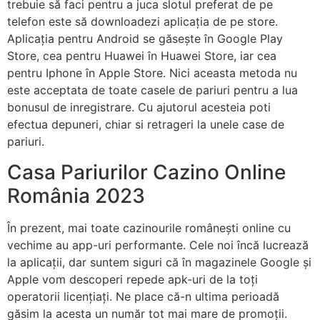
trebuie să faci pentru a juca slotul preferat de pe
telefon este să downloadezi aplicația de pe store.
Aplicația pentru Android se găsește în Google Play
Store, cea pentru Huawei în Huawei Store, iar cea
pentru Iphone în Apple Store. Nici aceasta metoda nu
este acceptata de toate casele de pariuri pentru a lua
bonusul de inregistrare. Cu ajutorul acesteia poti
efectua depuneri, chiar si retrageri la unele case de
pariuri.
Casa Pariurilor Cazino Online
România 2023
În prezent, mai toate cazinourile românești online cu
vechime au app-uri performante. Cele noi încă lucrează
la aplicații, dar suntem siguri că în magazinele Google și
Apple vom descoperi repede apk-uri de la toți
operatorii licențiați. Ne place că-n ultima perioadă
găsim la acesta un număr tot mai mare de promoții.