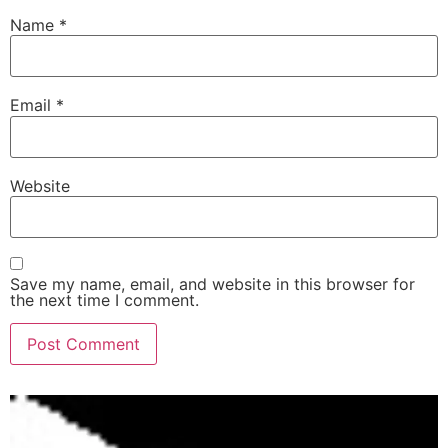
Name
*
Email
*
Website
Save my name, email, and website in this browser for
the next time I comment.