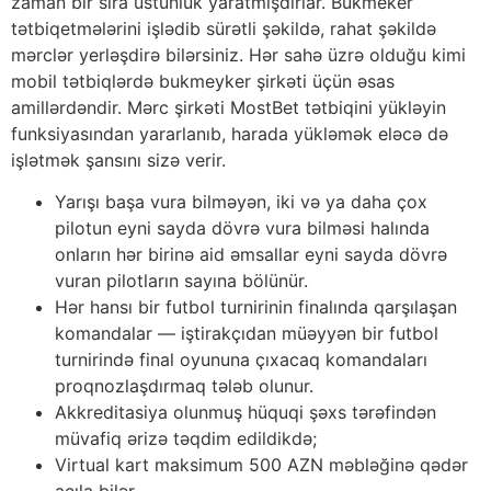
zaman bir sıra üstünlük yaratmışdırlar. Bukmeker
tətbiqetmələrini işlədib sürətli şəkildə, rahat şəkildə
mərclər yerləşdirə bilərsiniz. Hər sahə üzrə olduğu kimi
mobil tətbiqlərdə bukmeyker şirkəti üçün əsas
amillərdəndir. Mərc şirkəti MostBet tətbiqini yükləyin
funksiyasından yararlanıb, harada yükləmək eləcə də
işlətmək şansını sizə verir.
Yarışı başa vura bilməyən, iki və ya daha çox
pilotun eyni sayda dövrə vura bilməsi halında
onların hər birinə aid əmsallar eyni sayda dövrə
vuran pilotların sayına bölünür.
Hər hansı bir futbol turnirinin finalında qarşılaşan
komandalar — iştirakçıdan müəyyən bir futbol
turnirində final oyununa çıxacaq komandaları
proqnozlaşdırmaq tələb olunur.
Akkreditasiya olunmuş hüquqi şəxs tərəfindən
müvafiq ərizə təqdim edildikdə;
Virtual kart maksimum 500 AZN məbləğinə qədər