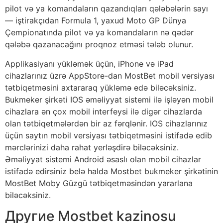
pilot və ya komandaların qazandıqları qələbələrin sayı
— iştirakçıdan Formula 1, yaxud Moto GP Dünya
Çempionatında pilot və ya komandaların nə qədər
qələbə qazanacağını proqnoz etməsi tələb olunur.
Applikasiyanı yükləmək üçün, iPhone və iPad
cihazlarınız üzrə AppStore-dan MostBet mobil versiyası
tətbiqetməsini axtararaq yükləmə edə biləcəksiniz.
Bukmeker şirkəti IOS əməliyyat sistemi ilə işləyən mobil
cihazlara ən çox mobil interfeysi ilə digər cihazlarda
olan tətbiqetmələrdən bir az fərqlənir. IOS cihazlarınız
üçün saytın mobil versiyası tətbiqetməsini istifadə edib
mərclərinizi daha rahat yerləşdirə biləcəksiniz.
Əməliyyat sistemi Android əsaslı olan mobil cihazlar
istifadə edirsiniz belə halda Mostbet bukmeker şirkətinin
MostBet Moby Güzgü tətbiqetməsindən yararlana
biləcəksiniz.
Другие Mostbet kazinosu