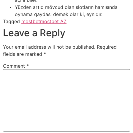
açıla bilər.
Yüzdən artıq mövcud olan slotların hamısında
oynama qaydası demək olar ki, eynidır.
Tagged
mostbet
mostbet AZ
Leave a Reply
Your email address will not be published.
Required
fields are marked
*
Comment
*