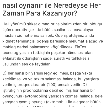
nasıl oynanır ile Neredeyse Her
Zaman Para Kazanıyor?
Həll yönümlü şirkət olmaq prinsiplərimizdən biri olduğu
üçün operativ şəkildə bütün suallarınızı cavablayan
müştəri xidmətlərinə sahibik. Ödəniş etdiyiniz anda
xidmət təminatçısı ödəniş barəsində məlumat alacaq və
məbləğ dərhal balansınıza köçürüləcək. FinTex
texnologiyasının tətbiqinin peşəkar nümunəsi olan
eManat ilə ödənişlərin sadə, sürətli və təhlükəsiz
üsulundan sən də faydalan!
Ç) hər hansı bir yarışın ləğv edilməsi, başqa vaxta
keçirilməsi və ya təxirə salınması halında, bu yarışlara
verilmiş proqnozlara bir (1,00) əmsalı verilir; D)
iştirakçının proqnozlarına daxil edilmiş hər hansı bir
oyunçunun (avtomobilin) yarışdan çıxması halında, belə
yarışdan çıxmış oyunçu (avtomobil) ilə əlaqədar bütün