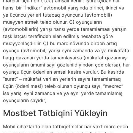
mərclər üçün bir (1,00) əmsalı verilir. İştirakçıdan hər
hansı bir “İndikar” avtomobil yarışında birinci, ikinci və
ya üçüncü yerləri tutacaq oyunçunu (avtomobili)
müəyyən etmək tələb olunur. C) oyunçuların
(avtomobillərin) yarışı hansı yerdə tamamlaması yarışın
təşkilatçısı tərəfindən elan edilmiş hesabata görə
müəyyənləşdirilir. Ç) bu mərc növündə birdən artıq
oyunçu (avtomobil) yarışı eyni zamanda və ya mükafata
haqq qazanan yerdə tamamlayarsa (mükafat qazanmış
oyunçuların ümumi sayı gözlənildiyindən çox olarsa), hər
oyunçu üçün ödənilən əmsal kəsirə vurulur. Bu kəsirdə
“surət” – mükafat verilən yerlərin sayını tamamlamaq
üçün (ödənilməsi) tələb olunan oyunçu sayı, “məxrəc”
isə yarışı eyni zamanda və ya eyni yerdə tamamlamış
oyunçuların sayıdır;
Mostbet Tətbiqini Yükləyin
Mobil cihazlarda olan tətbiqetmələr hər vaxt mərc edən