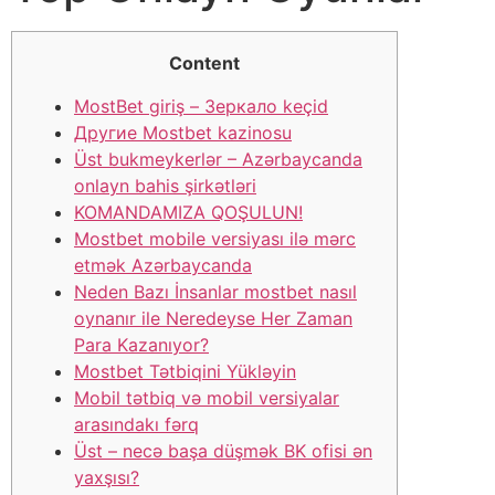
Content
MostBet giriş – Зеркало keçid
Другие Mostbet kazinosu
Üst bukmeykerlər – Azərbaycanda
onlayn bahis şirkətləri
KOMANDAMIZA QOŞULUN!
Mostbet mobile versiyası ilə mərc
etmək Azərbaycanda
Neden Bazı İnsanlar mostbet nasıl
oynanır ile Neredeyse Her Zaman
Para Kazanıyor?
Mostbet Tətbiqini Yükləyin
Mobil tətbiq və mobil versiyalar
arasındakı fərq
Üst – necə başa düşmək BK ofisi ən
yaxşısı?