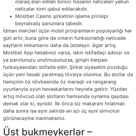
olaraq elan edilən birinci hissənin nəticələri yekun
nəticələr kimi qəbul ediləcəkdir.
Mostbet Casino şirkətinin işləmə prinsipi
beynəlxalq qanunlara tabedir.
İdman mərcləri üçün mobil proqramların populyarlığı hər
gün artır, buna görə də onların funksionallığı nəticədə
saytların imkanlarını daha da üstələyir. Əgər artıq
Mostbet App hesabınız varsa, lakin istifadəçi adınızı və
ya parolunuzu unutmusunuzsa, girişin bərpası
funksiyasından istifadə edin. Şirkət siyasətini pozduğu
üçün yeni hesab yaratmaq tövsiyə olunmur. Bu slotlar da
həmçinin öz növbəsində öz maraqlı və rəngarəng
oyunlarıyla oyun həvəskarlarını heyrətə gətirir. Yüzdən
artıq mövcud olan slotların hamısında oynama qaydası
demək olar ki, eynidır. İlk öncə siz makaranı fırlatmalı
daha sonra isə eyni sətirdə ən azı üç eyni simvolun
görünəcəyinə inanmalısınız.
Üst bukmeykerlər –