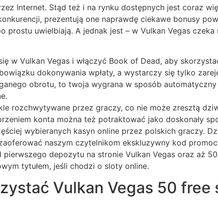
ez Internet. Stąd też i na rynku dostępnych jest coraz wię
 konkurencji, prezentują one naprawdę ciekawe bonusy po
o prostu uwielbiają. A jednak jest – w Vulkan Vegas czek
ię w Vulkan Vegas i włączyć Book of Dead, aby skorzyst
bowiązku dokonywania wpłaty, a wystarczy się tylko zarej
anego obrotu, to twoja wygrana w sposób automatyczny z
e.
le rozchwytywane przez graczy, co nie może zresztą dziw
rzeniem konta można też potraktować jako doskonały sp
zęściej wybieranych kasyn online przez polskich graczy. D
zaoferować naszym czytelnikom ekskluzywny kod promocy
d pierwszego depozytu na stronie Vulkan Vegas oraz aż 
owym tytułem, jeśli chodzi o sloty online.
zystać Vulkan Vegas 50 free 