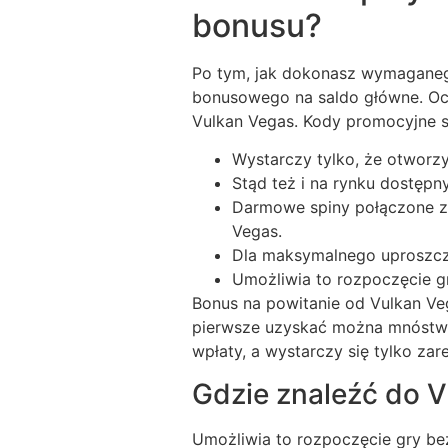
bonusu?
Po tym, jak dokonasz wymaganego
bonusowego na saldo główne. Oc
Vulkan Vegas. Kody promocyjne s
Wystarczy tylko, że otworzy
Stąd też i na rynku dostępny
Darmowe spiny połączone z
Vegas.
Dla maksymalnego uproszcz
Umożliwia to rozpoczęcie g
Bonus na powitanie od Vulkan Veg
pierwsze uzyskać można mnóstw
wpłaty, a wystarczy się tylko zar
Gdzie znaleźć do 
Umożliwia to rozpoczęcie gry be