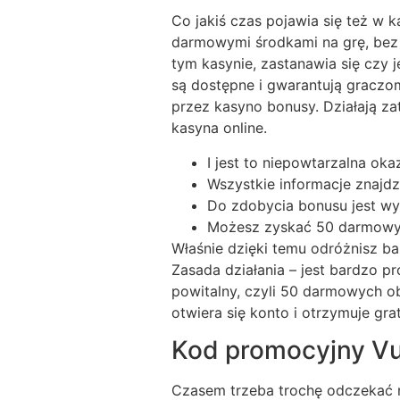
Co jakiś czas pojawia się też w 
darmowymi środkami na grę, bez 
tym kasynie, zastanawia się czy
są dostępne i gwarantują gracz
przez kasyno bonusy. Działają z
kasyna online.
I jest to niepowtarzalna oka
Wszystkie informacje znajdz
Do zdobycia bonusu jest wym
Możesz zyskać 50 darmowych
Właśnie dzięki temu odróżnisz ba
Zasada działania – jest bardzo p
powitalny, czyli 50 darmowych ob
otwiera się konto i otrzymuje gra
Kod promocyjny Vu
Czasem trzeba trochę odczekać n