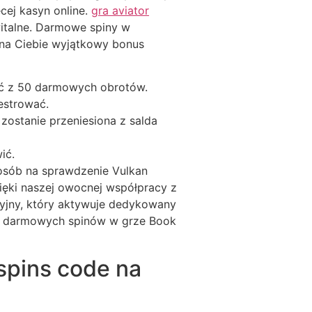
cej kasyn online.
gra aviator
witalne. Darmowe spiny w
a na Ciebie wyjątkowy bonus
ać z 50 darmowych obrotów.
estrować.
ostanie przeniesiona z salda
ić.
osób na sprawdzenie Vulkan
zięki naszej owocnej współpracy z
jny, który aktywuje dedykowany
50 darmowych spinów w grze Book
spins code na