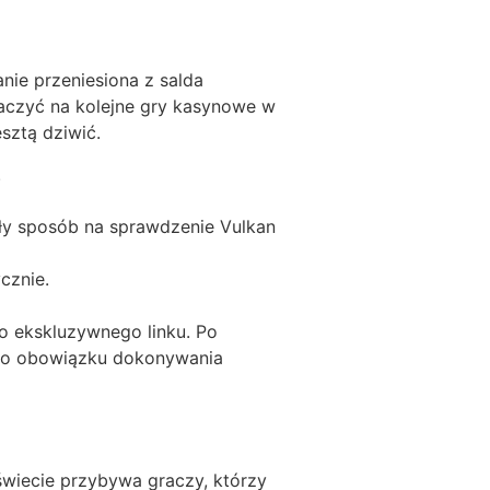
ie przeniesiona z salda
aczyć na kolejne gry kasynowe w
sztą dziwić.
.
y sposób na sprawdzenie Vulkan
cznie.
go ekskluzywnego linku. Po
go obowiązku dokonywania
świecie przybywa graczy, którzy