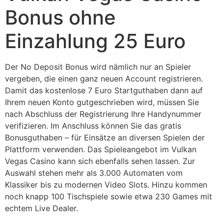
Bonus ohne
Einzahlung 25 Euro
Der No Deposit Bonus wird nämlich nur an Spieler
vergeben, die einen ganz neuen Account registrieren.
Damit das kostenlose 7 Euro Startguthaben dann auf
Ihrem neuen Konto gutgeschrieben wird, müssen Sie
nach Abschluss der Registrierung Ihre Handynummer
verifizieren. Im Anschluss können Sie das gratis
Bonusguthaben – für Einsätze an diversen Spielen der
Plattform verwenden. Das Spieleangebot im Vulkan
Vegas Casino kann sich ebenfalls sehen lassen. Zur
Auswahl stehen mehr als 3.000 Automaten vom
Klassiker bis zu modernen Video Slots. Hinzu kommen
noch knapp 100 Tischspiele sowie etwa 230 Games mit
echtem Live Dealer.