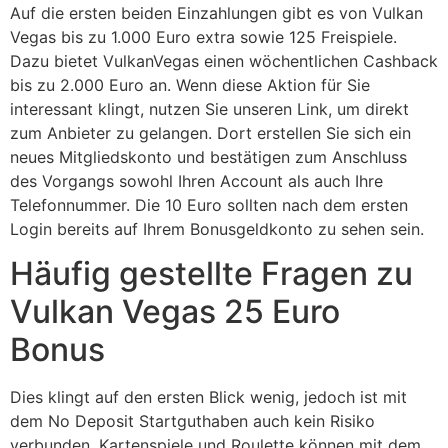
Auf die ersten beiden Einzahlungen gibt es von Vulkan
Vegas bis zu 1.000 Euro extra sowie 125 Freispiele.
Dazu bietet VulkanVegas einen wöchentlichen Cashback
bis zu 2.000 Euro an. Wenn diese Aktion für Sie
interessant klingt, nutzen Sie unseren Link, um direkt
zum Anbieter zu gelangen. Dort erstellen Sie sich ein
neues Mitgliedskonto und bestätigen zum Anschluss
des Vorgangs sowohl Ihren Account als auch Ihre
Telefonnummer. Die 10 Euro sollten nach dem ersten
Login bereits auf Ihrem Bonusgeldkonto zu sehen sein.
Häufig gestellte Fragen zu
Vulkan Vegas 25 Euro
Bonus
Dies klingt auf den ersten Blick wenig, jedoch ist mit
dem No Deposit Startguthaben auch kein Risiko
verbunden. Kartenspiele und Roulette können mit dem