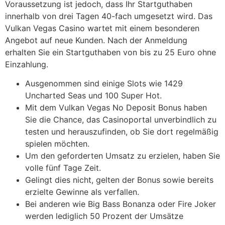
Voraussetzung ist jedoch, dass Ihr Startguthaben
innerhalb von drei Tagen 40-fach umgesetzt wird. Das
Vulkan Vegas Casino wartet mit einem besonderen
Angebot auf neue Kunden. Nach der Anmeldung
erhalten Sie ein Startguthaben von bis zu 25 Euro ohne
Einzahlung.
Ausgenommen sind einige Slots wie 1429
Uncharted Seas und 100 Super Hot.
Mit dem Vulkan Vegas No Deposit Bonus haben
Sie die Chance, das Casinoportal unverbindlich zu
testen und herauszufinden, ob Sie dort regelmäßig
spielen möchten.
Um den geforderten Umsatz zu erzielen, haben Sie
volle fünf Tage Zeit.
Gelingt dies nicht, gelten der Bonus sowie bereits
erzielte Gewinne als verfallen.
Bei anderen wie Big Bass Bonanza oder Fire Joker
werden lediglich 50 Prozent der Umsätze