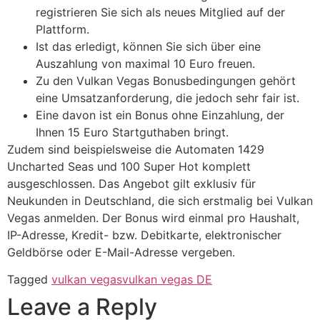
registrieren Sie sich als neues Mitglied auf der
Plattform.
Ist das erledigt, können Sie sich über eine
Auszahlung von maximal 10 Euro freuen.
Zu den Vulkan Vegas Bonusbedingungen gehört
eine Umsatzanforderung, die jedoch sehr fair ist.
Eine davon ist ein Bonus ohne Einzahlung, der
Ihnen 15 Euro Startguthaben bringt.
Zudem sind beispielsweise die Automaten 1429
Uncharted Seas und 100 Super Hot komplett
ausgeschlossen. Das Angebot gilt exklusiv für
Neukunden in Deutschland, die sich erstmalig bei Vulkan
Vegas anmelden. Der Bonus wird einmal pro Haushalt,
IP-Adresse, Kredit- bzw. Debitkarte, elektronischer
Geldbörse oder E-Mail-Adresse vergeben.
Tagged
vulkan vegas
vulkan vegas DE
Leave a Reply