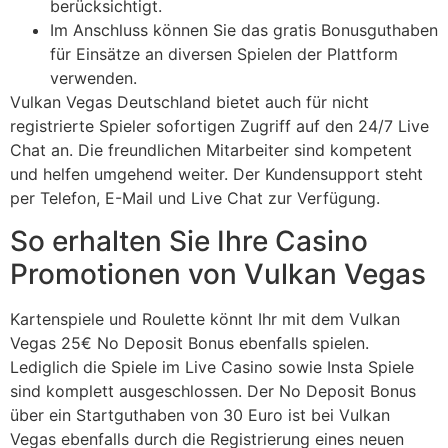
berücksichtigt.
Im Anschluss können Sie das gratis Bonusguthaben
für Einsätze an diversen Spielen der Plattform
verwenden.
Vulkan Vegas Deutschland bietet auch für nicht
registrierte Spieler sofortigen Zugriff auf den 24/7 Live
Chat an. Die freundlichen Mitarbeiter sind kompetent
und helfen umgehend weiter. Der Kundensupport steht
per Telefon, E-Mail und Live Chat zur Verfügung.
So erhalten Sie Ihre Casino
Promotionen von Vulkan Vegas
Kartenspiele und Roulette könnt Ihr mit dem Vulkan
Vegas 25€ No Deposit Bonus ebenfalls spielen.
Lediglich die Spiele im Live Casino sowie Insta Spiele
sind komplett ausgeschlossen. Der No Deposit Bonus
über ein Startguthaben von 30 Euro ist bei Vulkan
Vegas ebenfalls durch die Registrierung eines neuen