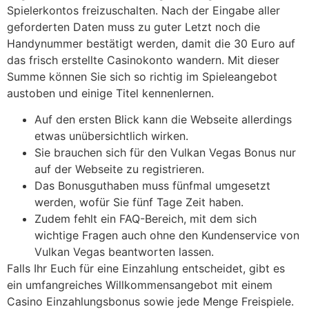
Spielerkontos freizuschalten. Nach der Eingabe aller
geforderten Daten muss zu guter Letzt noch die
Handynummer bestätigt werden, damit die 30 Euro auf
das frisch erstellte Casinokonto wandern. Mit dieser
Summe können Sie sich so richtig im Spieleangebot
austoben und einige Titel kennenlernen.
Auf den ersten Blick kann die Webseite allerdings
etwas unübersichtlich wirken.
Sie brauchen sich für den Vulkan Vegas Bonus nur
auf der Webseite zu registrieren.
Das Bonusguthaben muss fünfmal umgesetzt
werden, wofür Sie fünf Tage Zeit haben.
Zudem fehlt ein FAQ-Bereich, mit dem sich
wichtige Fragen auch ohne den Kundenservice von
Vulkan Vegas beantworten lassen.
Falls Ihr Euch für eine Einzahlung entscheidet, gibt es
ein umfangreiches Willkommensangebot mit einem
Casino Einzahlungsbonus sowie jede Menge Freispiele.