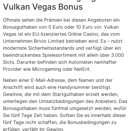
Vulkan Vegas Bonus
Oftmals sehen die Prämien bei diesen Angeboten ein
Bonusguthaben von 5 Euro oder 10 Euro vor. Vulkan
Vegas ist ein EU-lizenziertes Online Casino, das vom
Unternehmen Brivio Limited betrieben wird. Es – nutzt
modernste Sicherheitsstandards und verfügt über ein
beeindruckendes Spielesortiment mit allein über 3.000
Slots. Darunter befinden sich Automaten namhafter
Provider wie Microgaming oder NetEnt.
Neben einer E-Mail-Adresse, dem Namen und der
Anschrift wird auch eine Handynummer benötigt.
Gewinne, die mit dem Startguthaben erzielt werden,
unterliegen den Umsatzbedingungen des Anbieters. Das
Bonusguthaben muss fünfmal umgesetzt werden, wofür
Sie fünf Tage Zeit haben. Sollten Sie es innerhalb dieser
fünf Tage nicht schaffen, die Bonusbedingungen zu
erfüllen, verfällt Ihr Gewinn.