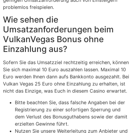
geringen Umsatzanforderung auch von Einsteigern
problemlos freispielen.
Wie sehen die
Umsatzanforderungen beim
VulkanVegas Bonus ohne
Einzahlung aus?
Sofern Sie das Umsatzziel rechtzeitig erreichen, können
Sie sich maximal 10 Euro auszahlen lassen. Maximal 10
Euro werden Ihnen dann aufs Bankkonto ausgezahlt. Bei
Vulkan Vegas 25 Euro ohne Einzahlung zu erhalten, ist
nicht das Einzige, was Euch in diesem Casino erwartet.
Bitte beachten Sie, dass falsche Angaben bei der
Registrierung zu einer sofortigen Sperrung und
dem Verlust des Bonusguthabens sowie der damit
erzielten Gewinne führt.
Nutzen Sie unsere Weiterleitung zum Anbieter und