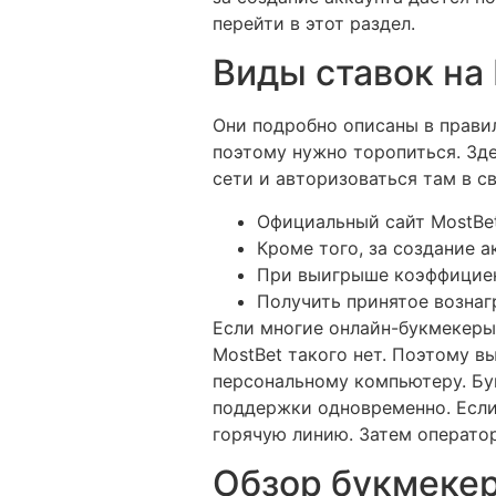
перейти в этот раздел.
Виды ставок на 
Они подробно описаны в правил
поэтому нужно торопиться. Зде
сети и авторизоваться там в св
Официальный сайт MostBet,
Кроме того, за создание а
При выигрыше коэффициент
Получить принятое вознаг
Если многие онлайн-букмекеры 
MostBet такого нет. Поэтому в
персональному компьютеру. Бу
поддержки одновременно. Если 
горячую линию. Затем операт
Обзор букмекер