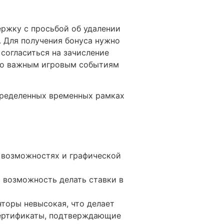
ержку с просьбой об удалении
. Для получения бонуса нужно
 согласиться на зачисление
 по важным игровым событиям
пределенных временных рамках
в возможностях и графической
 возможность делать ставки в
торы невысокая, что делает
сертификаты, подтверждающие