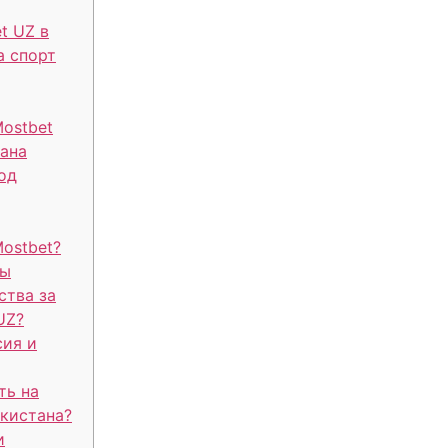
t UZ в
а спорт
ostbet
тана
од
ostbet?
бы
ства за
UZ?
сия и
ть на
екистана?
и