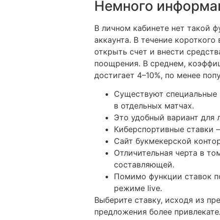
Немного информа
В личном кабинете нет такой 
аккаунта. В течение короткого
открыть счет и внести средств
поощрения. В среднем, коэфф
достигает 4–10%, по менее поп
Существуют специальные в
в отдельных матчах.
Это удобный вариант для 
Киберспортивные ставки –
Сайт букмекерской контор
Отличительная черта в то
составляющей.
Помимо функции ставок по
режиме live.
Выберите ставку, исходя из п
предложения более привлекате