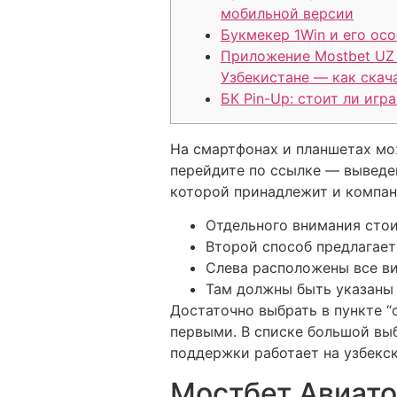
мобильной версии
Букмекер 1Win и его ос
Приложение Mostbet UZ
Узбекистане — как скач
БК Pin-Up: стоит ли игра
На смартфонах и планшетах мо
перейдите по ссылке — выведен
которой принадлежит и компани
Отдельного внимания стои
Второй способ предлагает 
Слева расположены все ви
Там должны быть указаны 
Достаточно выбрать в пункте “
первыми. В списке большой выб
поддержки работает на узбекс
Мостбет Авиат