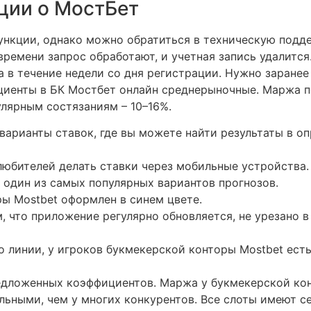
ции о МостБет
функции, однако можно обратиться в техническую подд
 времени запрос обработают, и учетная запись удалится
а в течение недели со дня регистрации. Нужно заранее
ициенты в БК Мостбет онлайн среднерыночные. Маржа
улярным состязаниям – 10–16%.
арианты ставок, где вы можете найти результаты в о
любителей делать ставки через мобильные устройства.
 один из самых популярных вариантов прогнозов.
ы Mostbet оформлен в синем цвете.
м, что приложение регулярно обновляется, не урезано 
 линии, у игроков букмекерской конторы Mostbet есть
редложенных коэффициентов. Маржа у букмекерской кон
льными, чем у многих конкурентов. Все слоты имеют 