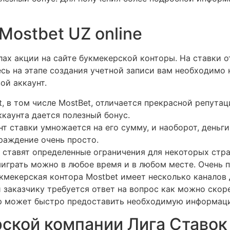
Mostbet UZ online
ах акции на сайте букмекерской конторы. На ставки о
сь на этапе создания учетной записи вам необходимо 
ой аккаунт.
 в том числе MostBet, отличается прекрасной репутаци
ккаунта дается полезный бонус.
 ставки умножается на его сумму, и наоборот, деньги
раждение очень просто.
ставят определенные ограничения для некоторых стран
ыиграть можно в любое время и в любом месте. Очень 
кмекерская контора Mostbet имеет несколько каналов
заказчику требуется ответ на вопрос как можно скоре
ор может быстро предоставить необходимую информац
ской компании Лига Ставок