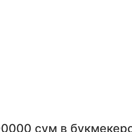
0000 сум в букмекерс